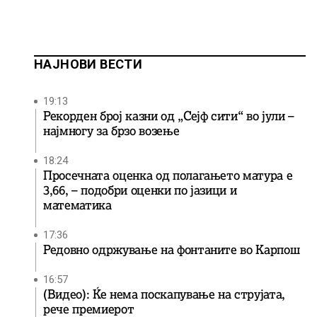
НАЈНОВИ ВЕСТИ
19:13
Рекорден број казни од „Сејф сити“ во јули –
најмногу за брзо возење
18:24
Просечната оценка од полагањето матура е
3,66, – подобри оценки по јазици и
математика
17:36
Редовно одржување на фонтаните во Карпош
16:57
(Видео): Ќе нема поскапување на струјата,
рече премиерот