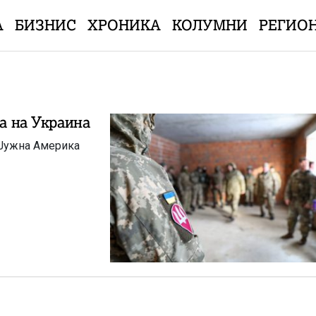
А
БИЗНИС
ХРОНИКА
КОЛУМНИ
РЕГИО
та на Украина
 нив, околу околу 40 проценти се лица кои доаѓаат од Јужна Америка