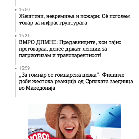
16:50
Жештини, невремиња и пожари: Сè поголем
товар за инфраструктурата
16:21
ВМРО ДПМНЕ: Предавниците, кои тајно
преговараа, денес држат лекции за
патриотизам и транспарентност!
15:59
„За гомнар со гомнарска цевка“- Филипче
доби жестока реакција од Српската заедница
во Македонија