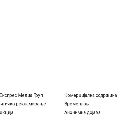
Експрес Медиа Груп
Комерцијална содржина
литичко рекламирање
Времеплов
екција
Анонимна дојава