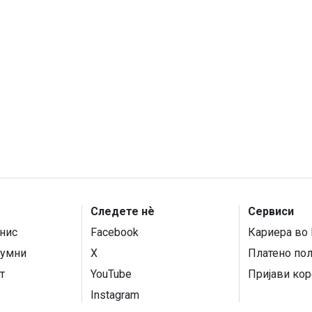
Следете нѐ
Сервиси
нис
Facebook
Кариера во 
умни
X
Платено по
т
YouTube
Пријави кор
Instagram