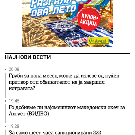
НАЈНОВИ ВЕСТИ
20:08
Груби за пола месец може да излезе од куќен
притвор оти обвинителот не ја завршил
истрагата?
19:45
Го добивме ли најсмешниот македонски скеч за
Август (ВИДЕО)
19:28
За само шест часа санкционирани 222