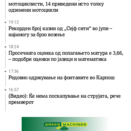
мотоциклисти, 14 приведени исто толку
одземени мотоцикли
19:13
Рекорден број казни од „Сејф сити“ во јули –
најмногу за брзо возење
18:24
Просечната оценка од полагањето матура е 3,66,
– подобри оценки по јазици и математика
17:36
Редовно одржување на фонтаните во Карпош
16:57
(Видео): Ќе нема поскапување на струјата, рече
премиерот