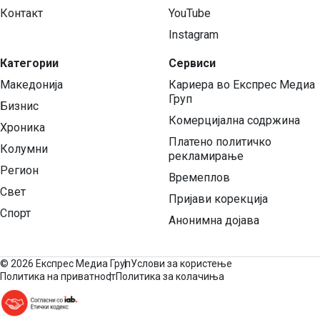
Контакт
YouTube
Instagram
Категории
Сервиси
Македонија
Кариера во Експрес Медиа
Груп
Бизнис
Комерцијална содржина
Хроника
Платено политичко
Колумни
рекламирање
Регион
Времеплов
Свет
Пријави корекција
Спорт
Анонимна дојава
©
2026 Експрес Медиа Груп
Услови за користење
Политика на приватност
Политика за колачиња