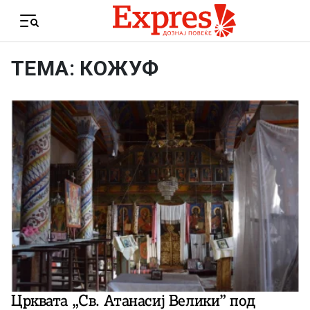
Skip to content
Menu
ТЕМА: КОЖУФ
Црквата „Св. Атанасиј Велики” под