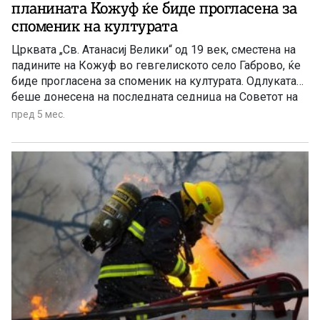
планината Кожуф ќе биде прогласена за
споменик на културата
Црквата „Св. Атанасиј Велики“ од 19 век, сместена на
падините на Кожуф во гевгелиското село Габрово, ќе
биде прогласена за споменик на културата. Одлуката
беше донесена на последната седница на Советот на
Општина Гевгелија, со што започнува постапката за
пред 5 мес.
нејзина заштита и реставрација