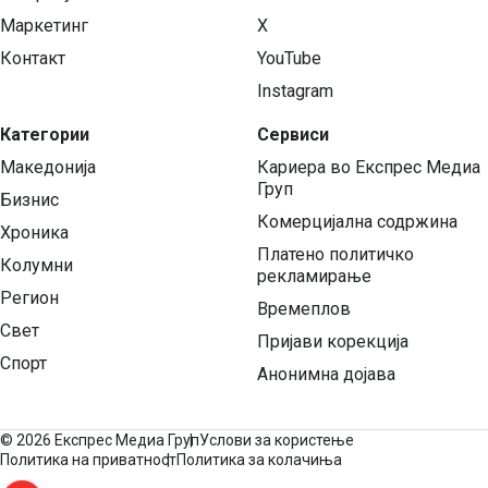
Маркетинг
X
Контакт
YouTube
Instagram
Категории
Сервиси
Македонија
Кариера во Експрес Медиа
Груп
Бизнис
Комерцијална содржина
Хроника
Платено политичко
Колумни
рекламирање
Регион
Времеплов
Свет
Пријави корекција
Спорт
Анонимна дојава
©
2026 Експрес Медиа Груп
Услови за користење
Политика на приватност
Политика за колачиња