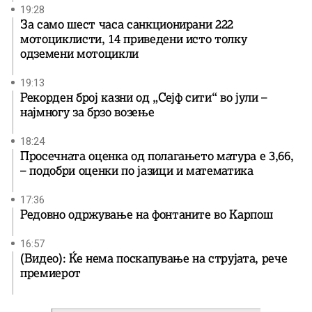
19:28
За само шест часа санкционирани 222
мотоциклисти, 14 приведени исто толку
одземени мотоцикли
19:13
Рекорден број казни од „Сејф сити“ во јули –
најмногу за брзо возење
18:24
Просечната оценка од полагањето матура е 3,66,
– подобри оценки по јазици и математика
17:36
Редовно одржување на фонтаните во Карпош
16:57
(Видео): Ќе нема поскапување на струјата, рече
премиерот