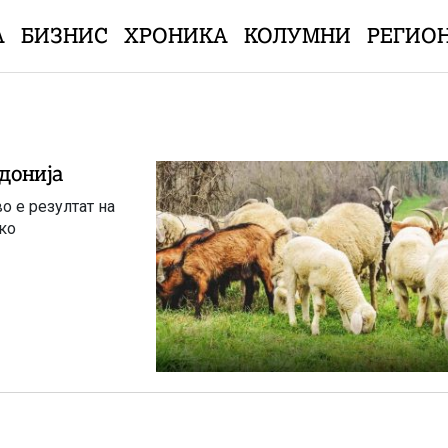
А
БИЗНИС
ХРОНИКА
КОЛУМНИ
РЕГИО
едонија
о е резултат на
ко