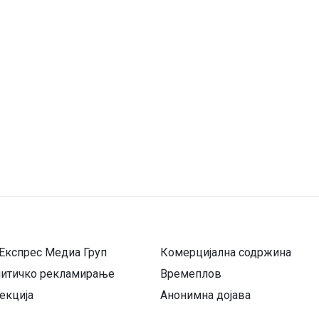
Експрес Медиа Груп
Комерцијална содржина
литичко рекламирање
Времеплов
екција
Анонимна дојава