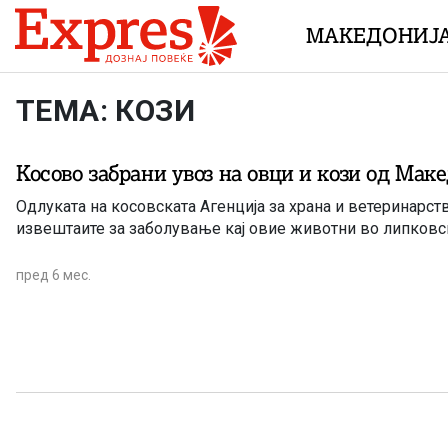
Skip to content
МАКЕДОНИЈ
ТЕМА: КОЗИ
Косово забрани увоз на овци и кози од Мак
Одлуката на косовската Агенција за храна и ветеринарств
извештаите за заболување кај овие животни во липковс
пред 6 мес.