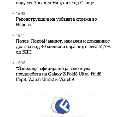
вирусот Западен Нил, сите од Скопје
16:43
Реконструкција на урбаната опрема во
Нерези
16:11
Попов: Покрај јавниот, намален и државниот
долг за над 40 милиони евра, кој e сега 51,7%
од БДП
15:35
“Samsung” официјално ја започнува
продажбата на Galaxy Z Fold8 Ultra, Fold8,
Flip8, Watch Ultra2 и Watch9