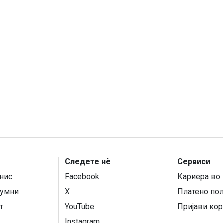
Следете нѐ
Сервиси
нис
Facebook
Кариера во 
умни
X
Платено по
т
YouTube
Пријави кор
Instagram