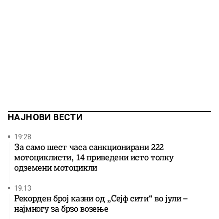
НАЈНОВИ ВЕСТИ
19:28
За само шест часа санкционирани 222
мотоциклисти, 14 приведени исто толку
одземени мотоцикли
19:13
Рекорден број казни од „Сејф сити“ во јули –
најмногу за брзо возење