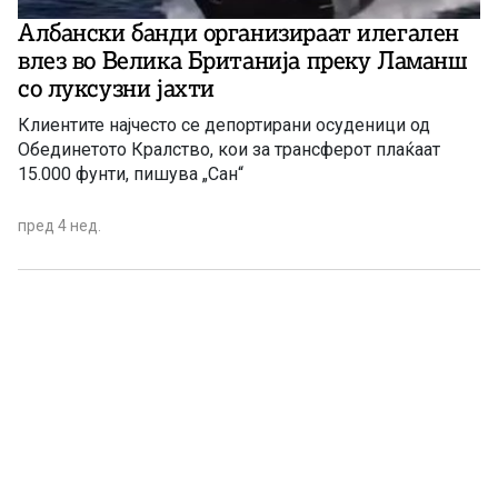
Албански банди организираат илегален
влез во Велика Британија преку Ламанш
со луксузни јахти
Клиентите најчесто се депортирани осуденици од
Обединетото Кралство, кои за трансферот плаќаат
15.000 фунти, пишува „Сан“
пред 4 нед.