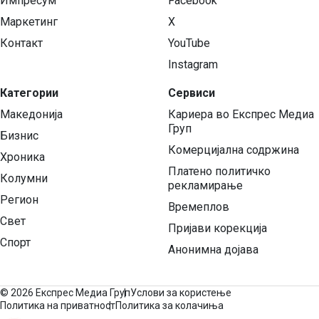
Импресум
Facebook
Маркетинг
X
Контакт
YouTube
Instagram
Категории
Сервиси
Македонија
Кариера во Експрес Медиа
Груп
Бизнис
Комерцијална содржина
Хроника
Платено политичко
Колумни
рекламирање
Регион
Времеплов
Свет
Пријави корекција
Спорт
Анонимна дојава
©
2026 Експрес Медиа Груп
Услови за користење
Политика на приватност
Политика за колачиња