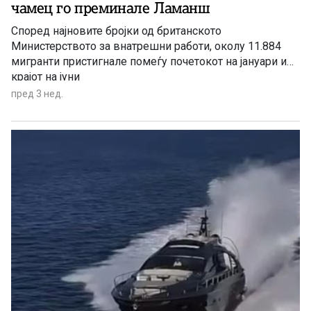
чамец го преминале Ламанш
Според најновите бројки од британското
Министерството за внатрешни работи, околу 11.884
мигранти пристигнале помеѓу почетокот на јануари и
крајот на јуни
пред 3 нед.