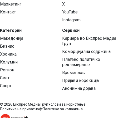
Маркетинг
X
Контакт
YouTube
Instagram
Категории
Сервиси
Македонија
Кариера во Експрес Медиа
Груп
Бизнис
Комерцијална содржина
Хроника
Платено политичко
Колумни
рекламирање
Регион
Времеплов
Свет
Пријави корекција
Спорт
Анонимна дојава
©
2026 Експрес Медиа Груп
Услови за користење
Политика на приватност
Политика за колачиња