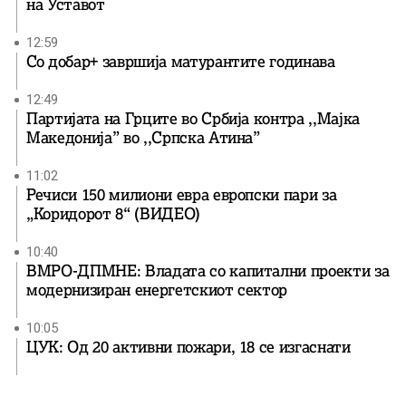
на Уставот
12:59
Со добар+ завршија матурантите годинава
12:49
Партијата на Грците во Србија контра ,,Мајка
Македонија” во ,,Српска Атина”
11:02
Речиси 150 милиони евра европски пари за
„Коридорот 8“ (ВИДЕО)
10:40
ВМРО-ДПМНЕ: Владата со капитални проекти за
модернизиран енергетскиот сектор
10:05
ЦУК: Од 20 активни пожари, 18 се изгаснати