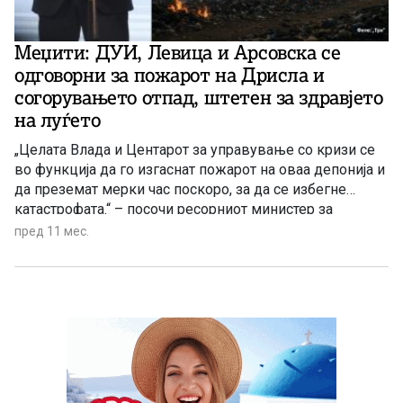
Меџити: ДУИ, Левица и Арсовска се
одговорни за пожарот на Дрисла и
согорувањето отпад, штетен за здравјето
на луѓето
„Целата Влада и Центарот за управување со кризи се
во функција да го изгаснат пожарот на оваа депонија и
да преземат мерки час поскоро, за да се избегне
катастрофата.“ – посочи ресорниот министер за
заштита на животната средина Изет Меџити.
пред 11 мес.