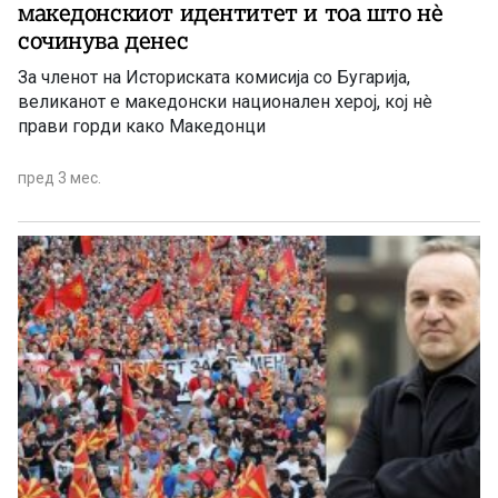
македонскиот идентитет и тоа што нè
сочинува денес
За членот на Историската комисија со Бугарија,
великанот е македонски национален херој, кој нè
прави горди како Македонци
пред 3 мес.