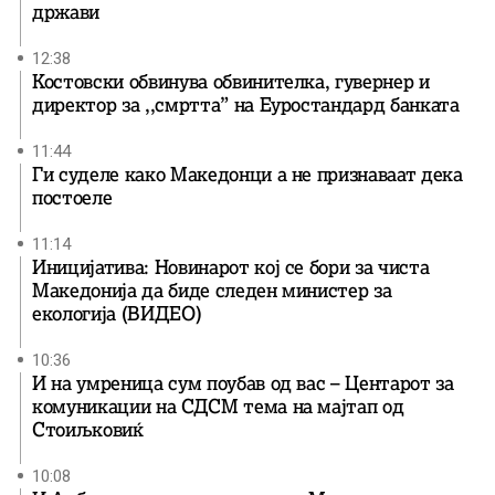
држави
12:38
Костовски обвинува обвинителка, гувернер и
директор за ,,смртта” на Еуростандард банката
11:44
Ги суделе како Македонци а не признаваат дека
постоеле
11:14
Иницијатива: Новинарот кој се бори за чиста
Македонија да биде следен министер за
екологија (ВИДЕО)
10:36
И на умреница сум поубав од вас – Центарот за
комуникации на СДСМ тема на мајтап од
Стоиљковиќ
10:08