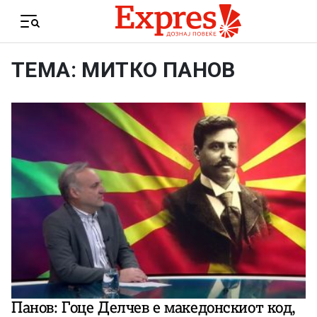
Skip to content
Menu
ТЕМА: МИТКО ПАНОВ
Панов: Гоце Делчев е македонскиот код,