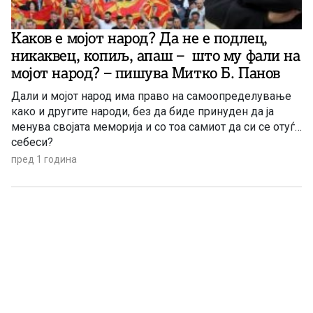
Каков е мојот народ? Да не е подлец,
никаквец, копиљ, апаш – што му фали на
мојот народ? – пишува Митко Б. Панов
Дали и мојот народ има право на самоопределување
како и другите народи, без да биде принуден да ја
менува својата меморија и со тоа самиот да си се отуѓи
себеси?
пред 1 година