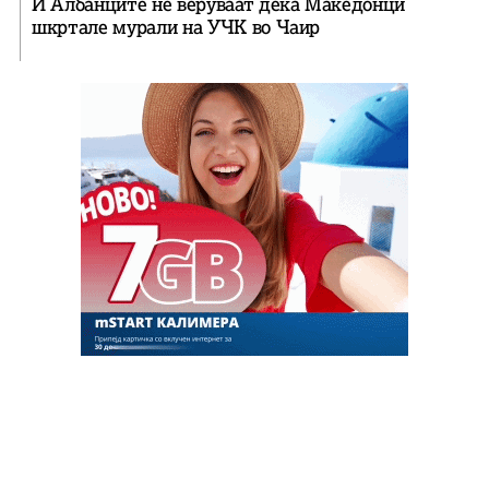
И Албанците не веруваат дека Македонци
шкртале мурали на УЧК во Чаир