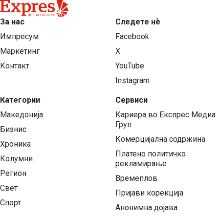
За нас
Следете нѐ
Импресум
Facebook
Маркетинг
X
Контакт
YouTube
Instagram
Категории
Сервиси
Македонија
Кариера во Експрес Медиа
Груп
Бизнис
Комерцијална содржина
Хроника
Платено политичко
Колумни
рекламирање
Регион
Времеплов
Свет
Пријави корекција
Спорт
Анонимна дојава