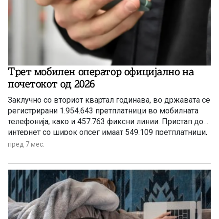
Трет мобилен оператор официјално на
почетокот од 2026
Заклучно со вториот квартал годинава, во државата се
регистрирани 1.954.643 претплатници во мобилната
телефонија, како и 457.763 фиксни линии. Пристап до
интернет со широк опсег имаат 549.109 претплатници,
а со широк и тесен опсег преку мобилни мрежи
пред 7 мес.
(2G/3G/4G) – 1.615.040. Регистрирани се 441.523
претплатници на ТВ услуги.