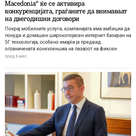
Macedonia“ ќе се активира
конкуренцијата, граѓаните да внимаваат
на двегодишни договори
Покрај мобилните услуги, компанијата има амбиции да
понуди и домашен широкопојасен интернет базиран на
5Г технологија, особено имајќи ја предвид
ограничената конкуренција на пазарот на фиксен
интернет во земјава. Со ваквиот пристап, One
пред 6 мес.
Macedonia најавува дека ќе се обиде да изгради
долгорочна доверба со корисниците и да понуди
реална и фер алтернатива на постојните
телекомуникациски услуги на македонскиот пазар.