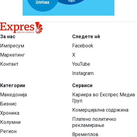
За нас
Следете нѐ
Импресум
Facebook
Маркетинг
X
Контакт
YouTube
Instagram
Категории
Сервиси
Македонија
Кариера во Експрес Медиа
Груп
Бизнис
Комерцијална содржина
Хроника
Платено политичко
Колумни
рекламирање
Регион
Времеплов