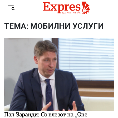
Skip to content
Menu
ТЕМА: МОБИЛНИ УСЛУГИ
Пал Заранди: Со влезот на „One