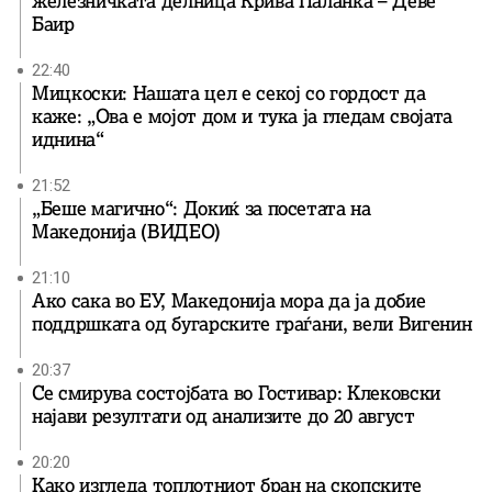
железничката делница Крива Паланка – Деве
Баир
22:40
Мицкоски: Нашата цел е секој со гордост да
каже: „Ова е мојот дом и тука ја гледам својата
иднина“
21:52
„Беше магично“: Докиќ за посетата на
Македонија (ВИДЕО)
21:10
Ако сака во ЕУ, Македонија мора да ја добие
поддршката од бугарските граѓани, вели Вигенин
20:37
Се смирува состојбата во Гостивар: Клековски
најави резултати од анализите до 20 август
20:20
Како изгледа топлотниот бран на скопските