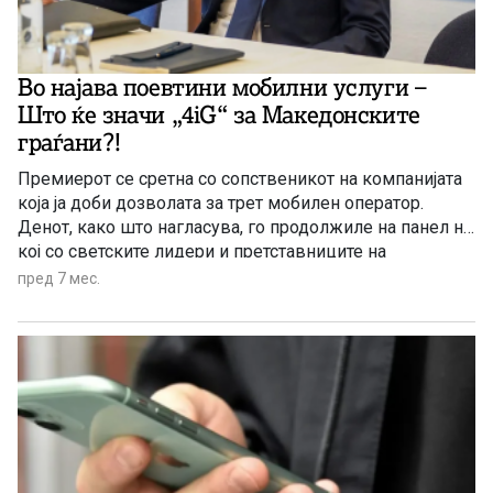
Во најава поевтини мобилни услуги –
Што ќе значи „4iG“ за Македонските
граѓани?!
Премиерот се сретна со сопственикот на компанијата
која ја доби дозволата за трет мобилен оператор.
Денот, како што нагласува, го продолжиле на панел на
кој со светските лидери и претставниците на
мултинационални компании разговарале за
пред 7 мес.
предизвиците на човештвото во годините што
следуваат.