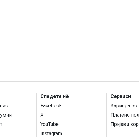
Следете нѐ
Сервиси
нис
Facebook
Кариера во 
умни
X
Платено по
т
YouTube
Пријави кор
Instagram