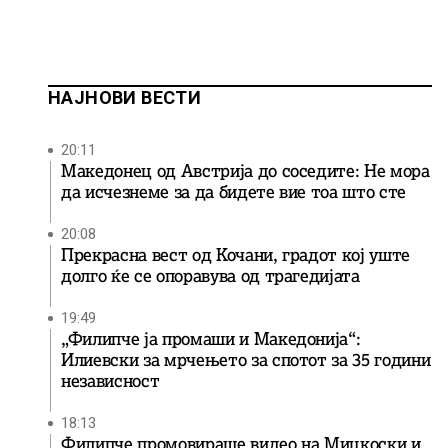
НАЈНОВИ ВЕСТИ
20:11
Македонец од Австрија до соседите: Не мора
да исчезнеме за да бидете вие ​​тоа што сте
20:08
Прекрасна вест од Кочани, градот кој уште
долго ќе се опоравува од трагедијата
19:49
„Филипче ја промаши и Македонија“:
Илиевски за мрчењето за спотот за 35 години
независност
18:13
Филипче промовираше видео на Мицкоски и