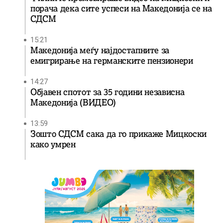
порача дека сите успеси на Македонија се на
СДСМ
15:21
Македонија меѓу најдостапните за
емигрирање на германските пензионери
14:27
Објавен спотот за 35 години независна
Македонија (ВИДЕО)
13:59
Зошто СДСМ сака да го прикаже Мицкоски
како умрен