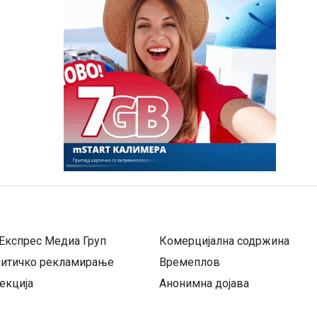
Експрес Медиа Груп
Комерцијална содржина
литичко рекламирање
Времеплов
екција
Анонимна дојава