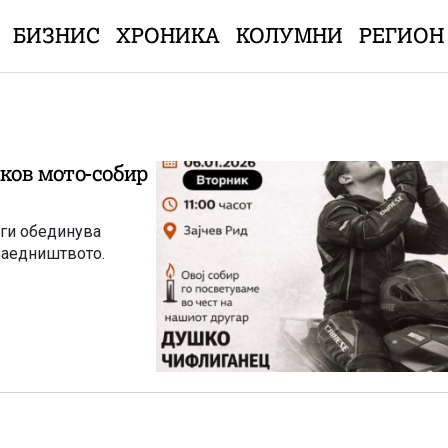
БИЗНИС
ХРОНИКА
КОЛУМНИ
РЕГИОН
ков мото-собир
 ги обединува
 заедништвото.