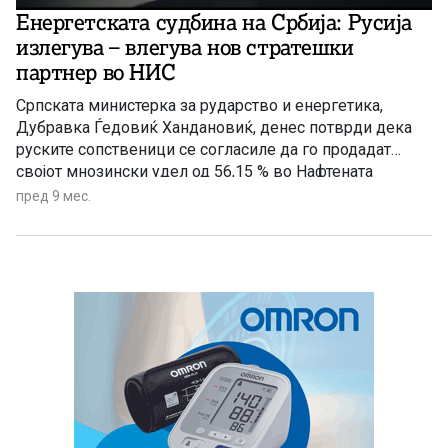
Енергетската судбина на Србија: Русија
излегува – влегува нов стратешки
партнер во НИС
Српската министерка за рударство и енергетика,
Дубравка Ѓедовиќ Хандановиќ, денес потврди дека
руските сопственици се согласиле да го продадат
својот мнозински удел од 56,15 % во Нафтената
индустрија на Србија (НИС)
пред 9 мес.