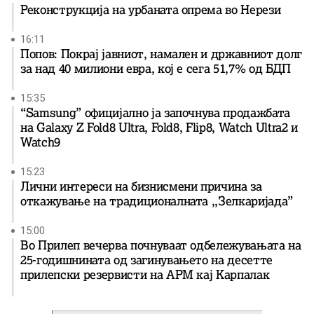
Реконструкција на урбаната опрема во Нерези
16:11
Попов: Покрај јавниот, намален и државниот долг
за над 40 милиони евра, кој e сега 51,7% од БДП
15:35
“Samsung” официјално ја започнува продажбата
на Galaxy Z Fold8 Ultra, Fold8, Flip8, Watch Ultra2 и
Watch9
15:23
Лични интереси на бизнисмени причина за
откажување на традиционалната ,,Зелкаријада”
15:00
Во Прилеп вечерва почнуваат одбележувањата на
25-годишнината од загинувањето на десетте
прилепски резервисти на АРМ кај Карпалак