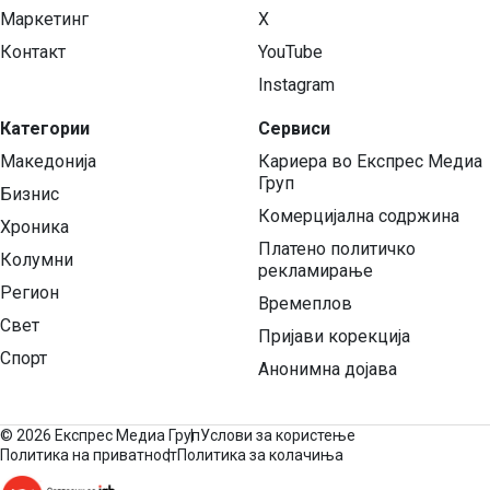
Маркетинг
X
Контакт
YouTube
Instagram
Категории
Сервиси
Македонија
Кариера во Експрес Медиа
Груп
Бизнис
Комерцијална содржина
Хроника
Платено политичко
Колумни
рекламирање
Регион
Времеплов
Свет
Пријави корекција
Спорт
Анонимна дојава
©
2026 Експрес Медиа Груп
Услови за користење
Политика на приватност
Политика за колачиња