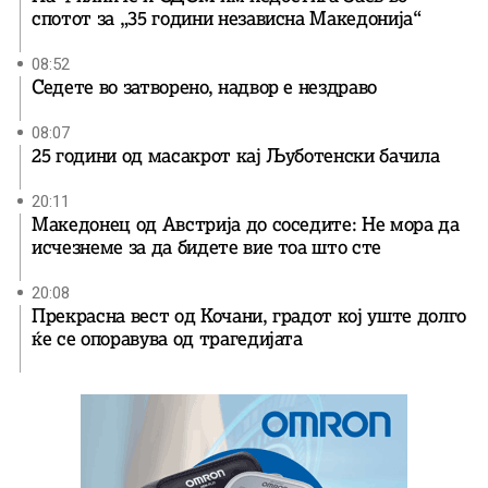
спотот за „35 години независна Македонија“
08:52
Седете во затворено, надвор е нездраво
08:07
25 години од масакрот кај Љуботенски бачила
20:11
Македонец од Австрија до соседите: Не мора да
исчезнеме за да бидете вие ​​тоа што сте
20:08
Прекрасна вест од Кочани, градот кој уште долго
ќе се опоравува од трагедијата