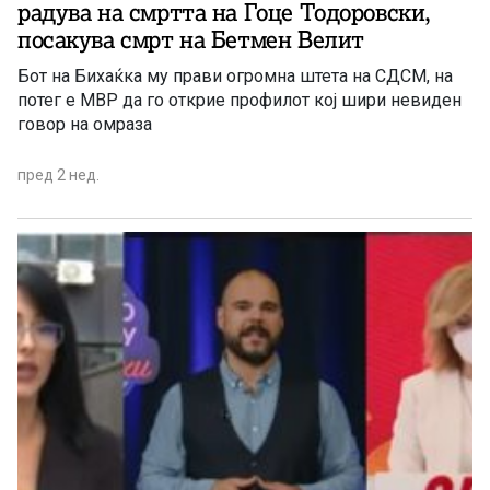
радува на смртта на Гоце Тодоровски,
посакува смрт на Бетмен Велит
Бот на Бихаќка му прави огромна штета на СДСМ, на
потег е МВР да го открие профилот кој шири невиден
говор на омраза
пред 2 нед.