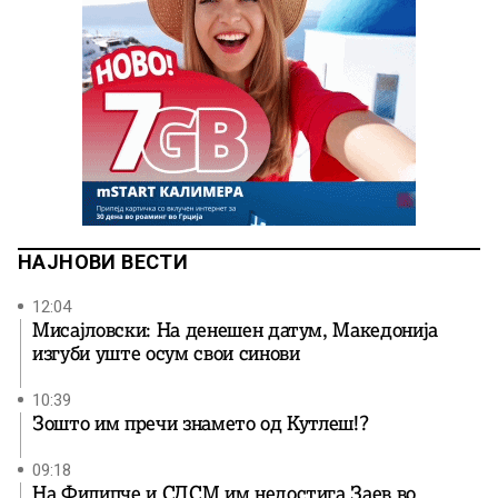
НАЈНОВИ ВЕСТИ
12:04
Мисајловски: На денешен датум, Македонија
изгуби уште осум свои синови
10:39
Зошто им пречи знамето од Кутлеш!?
09:18
На Филипче и СДСМ им недостига Заев во