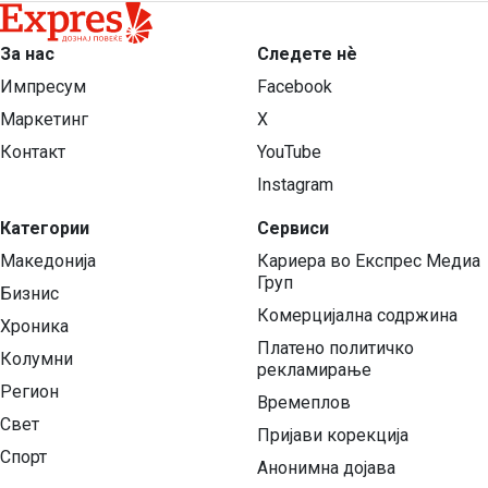
За нас
Следете нѐ
Импресум
Facebook
Маркетинг
X
Контакт
YouTube
Instagram
Категории
Сервиси
Македонија
Кариера во Експрес Медиа
Груп
Бизнис
Комерцијална содржина
Хроника
Платено политичко
Колумни
рекламирање
Регион
Времеплов
Свет
Пријави корекција
Спорт
Анонимна дојава