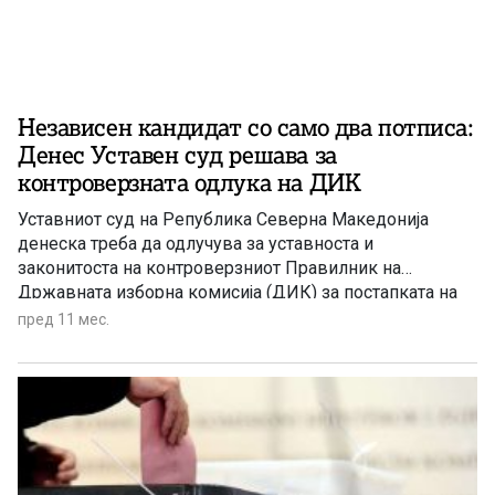
Независен кандидат со само два потписа:
Денес Уставен суд решава за
контроверзната одлука на ДИК
Уставниот суд на Република Северна Македонија
денеска треба да одлучува за уставноста и
законитоста на контроверзниот Правилник на
Државната изборна комисија (ДИК) за постапката на
собирање потписи за поддршка на кандидатски листи
пред 11 мес.
од група избирачи на претстојните локални избори.