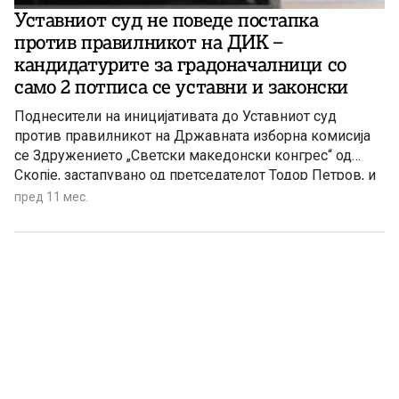
Уставниот суд не поведе постапка
против правилникот на ДИК –
кандидатурите за градоначалници со
само 2 потписа се уставни и законски
Поднесители на иницијативата до Уставниот суд
против правилникот на Државната изборна комисија
се Здружението „Светски македонски конгрес“ од
Скопје, застапувано од претседателот Тодор Петров, и
Стевче Стојанов.
пред 11 мес.