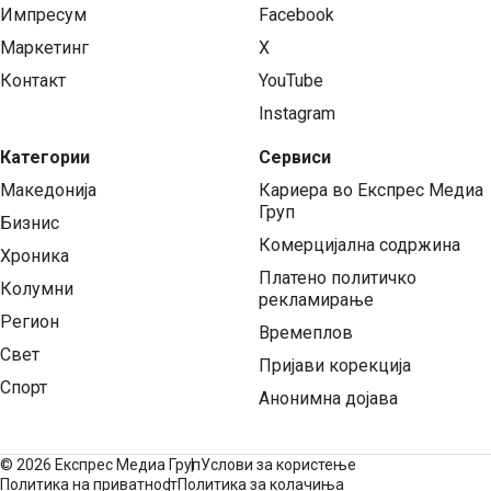
Импресум
Facebook
Маркетинг
X
Контакт
YouTube
Instagram
Категории
Сервиси
Македонија
Кариера во Експрес Медиа
Груп
Бизнис
Комерцијална содржина
Хроника
Платено политичко
Колумни
рекламирање
Регион
Времеплов
Свет
Пријави корекција
Спорт
Анонимна дојава
©
2026 Експрес Медиа Груп
Услови за користење
Политика на приватност
Политика за колачиња