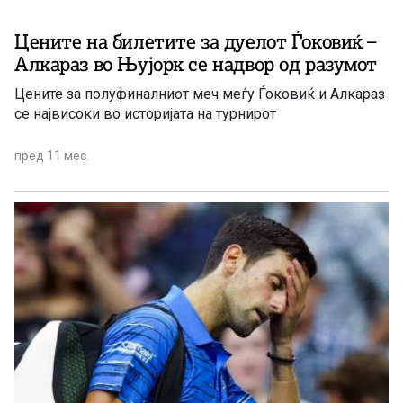
Цените на билетите за дуелот Ѓоковиќ –
Алкараз во Њујорк се надвор од разумот
Цените за полуфиналниот меч меѓу Ѓоковиќ и Алкараз
се највисоки во историјата на турнирот
пред 11 мес.