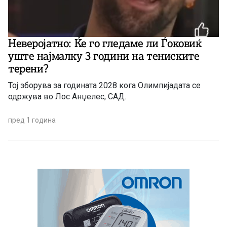
Неверојатно: Ќе го гледаме ли Ѓоковиќ
уште најмалку 3 години на тениските
терени?
Тој зборува за годината 2028 кога Олимпијадата се
одржува во Лос Анџелес, САД.
пред 1 година