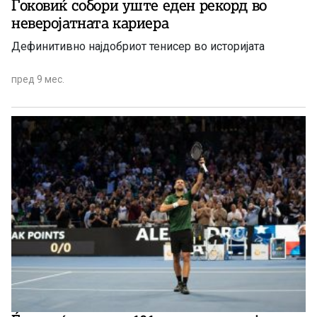
Ѓоковиќ собори уште еден рекорд во
неверојатната кариера
Дефинитивно најдобриот тенисер во историјата
пред 9 мес.