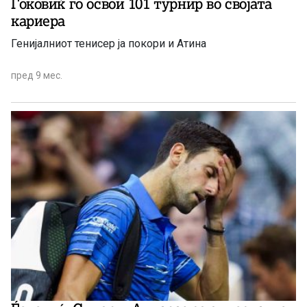
Ѓоковиќ го освои 101 турнир во својата
кариера
Генијалниот тенисер ја покори и Атина
пред 9 мес.