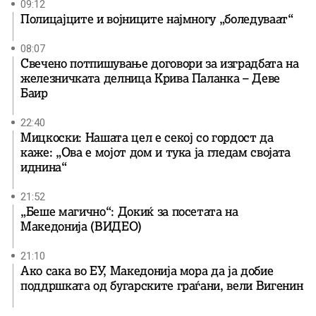
09:12
Полицајците и војниците најмногу „боледуваат“
08:07
Свечено потпишување договори за изградбата на
железничката делница Крива Паланка – Деве
Баир
22:40
Мицкоски: Нашата цел е секој со гордост да
каже: „Ова е мојот дом и тука ја гледам својата
иднина“
21:52
„Беше магично“: Докиќ за посетата на
Македонија (ВИДЕО)
21:10
Ако сака во ЕУ, Македонија мора да ја добие
поддршката од бугарските граѓани, вели Вигенин