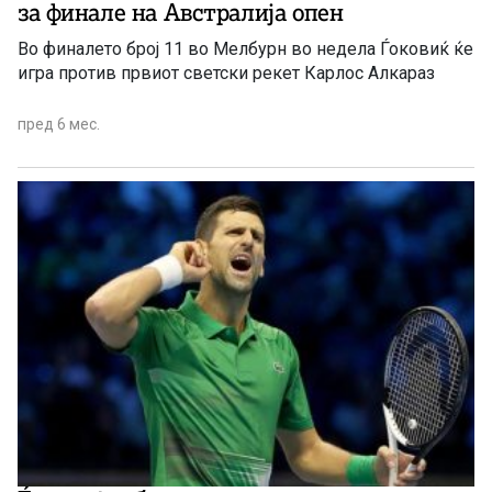
за финале на Австралија опен
Во финалето број 11 во Мелбурн во недела Ѓоковиќ ќе
игра против првиот светски рекет Карлос Алкараз
пред 6 мес.