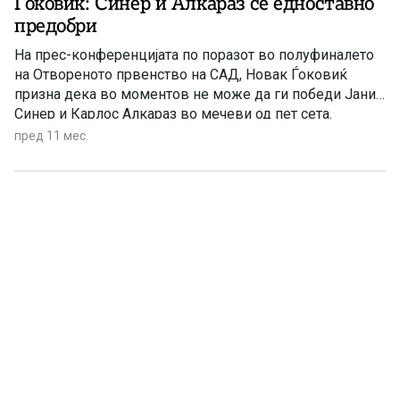
Ѓоковиќ: Синер и Алкараз се едноставно
предобри
На прес-конференцијата по поразот во полуфиналето
на Отвореното првенство на САД, Новак Ѓоковиќ
призна дека во моментов не може да ги победи Јаник
Синер и Карлос Алкараз во мечеви од пет сета.
пред 11 мес.