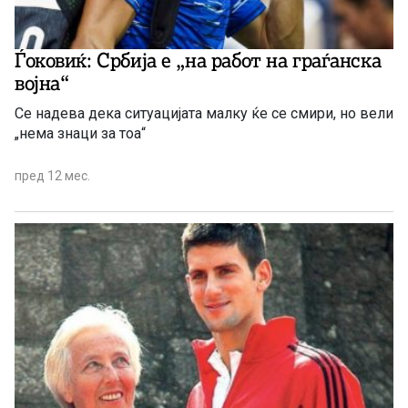
Ѓоковиќ: Србија е „на работ на граѓанска
војна“
Се надева дека ситуацијата малку ќе се смири, но вели
„нема знаци за тоа“
пред 12 мес.