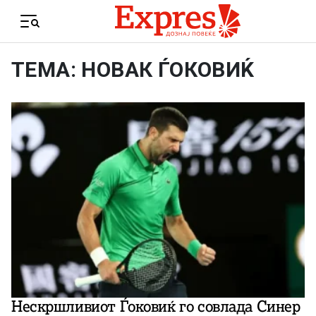
Skip to content
Menu
ТЕМА: НОВАК ЃОКОВИЌ
Нескршливиот Ѓоковиќ го совлада Синер