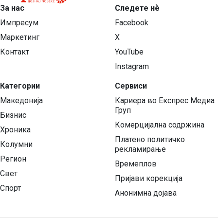
За нас
Следете нѐ
Импресум
Facebook
Маркетинг
X
Контакт
YouTube
Instagram
Категории
Сервиси
Македонија
Кариера во Експрес Медиа
Груп
Бизнис
Комерцијална содржина
Хроника
Платено политичко
Колумни
рекламирање
Регион
Времеплов
Свет
Пријави корекција
Спорт
Анонимна дојава