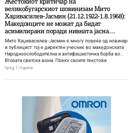
Жестокиот критичар на
великобугарскиот шовинизам Мито
Хаџивасилев-Јасмин (21.12.1922-1.8.1968):
Македонците не можат да бидат
асимилирани поради нивната јасна
македонска национална свест!
Мито Хаџивасилев-Јасмин е многу повеќе од новинар
и публицист: тој е директен учесник во македонската
Народноослободителна и антифашистичка борба во
Втората светска војна. Преку своите текстови
кристално јасно ги заштитува македонските
пред 1 година
национални и политички интереси. Се пројавува како
застапник на македонските национални особености и
како критичар на сите националистички и
шовинистички активности против македонскиот
народ.