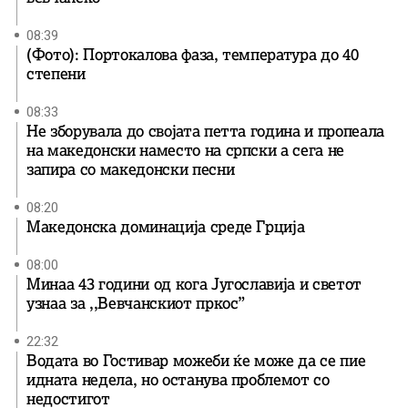
08:39
(Фото): Портокалова фаза, температура до 40
степени
08:33
Не зборувала до својата петта година и пропеала
на македонски наместо на српски а сега не
запира со македонски песни
08:20
Македонска доминација среде Грција
08:00
Минаа 43 години од кога Југославија и светот
узнаа за ,,Вевчанскиот пркос”
22:32
Водата во Гостивар можеби ќе може да се пие
идната недела, но останува проблемот со
недостигот