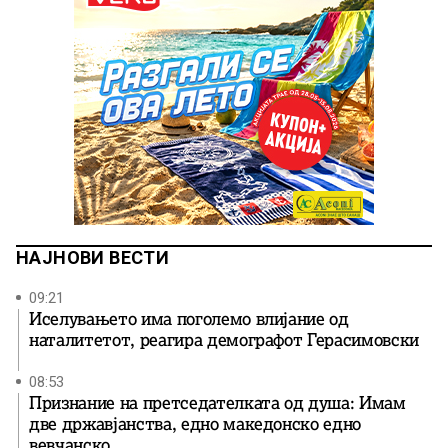
НАЈНОВИ ВЕСТИ
09:21
Иселувањето има поголемо влијание од
наталитетот, реагира демографот Герасимовски
08:53
Признание на претседателката од душа: Имам
две државјанства, едно македонско едно
вевчанско