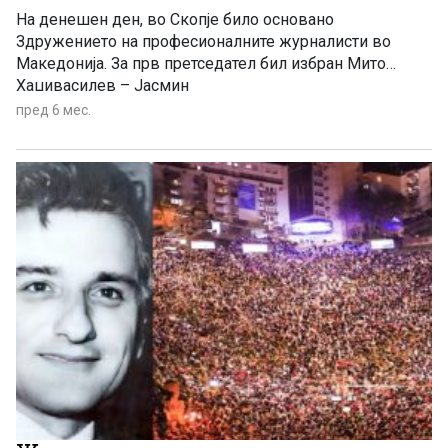
На денешен ден, во Скопје било основано
Здружението на професионалните журналисти во
Македонија. За прв претседател бил избран Мито
Хаџивасилев – Јасмин
пред 6 мес.