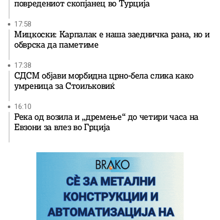
повредениот скопјанец во Турција
17:58
Мицкоски: Карпалак е наша заедничка рана, но и
обврска да паметиме
17:38
СДСМ објави морбидна црно-бела слика како
умреница за Стоиљковиќ
16:10
Река од возила и „дремење“ до четири часа на
Евзони за влез во Грција