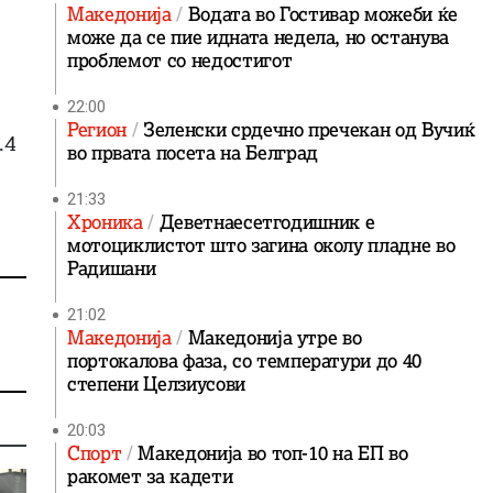
Македонија
Водата во Гостивар можеби ќе
може да се пие идната недела, но останува
проблемот со недостигот
22:00
Регион
Зеленски срдечно пречекан од Вучиќ
.4
во првата посета на Белград
21:33
Хроника
Деветнаесетгодишник е
мотоциклистот што загина околу пладне во
Радишани
21:02
Македонија
Македонија утре во
портокалова фаза, со температури до 40
степени Целзиусови
20:03
Спорт
Македонија во топ-10 на ЕП во
ракомет за кадети