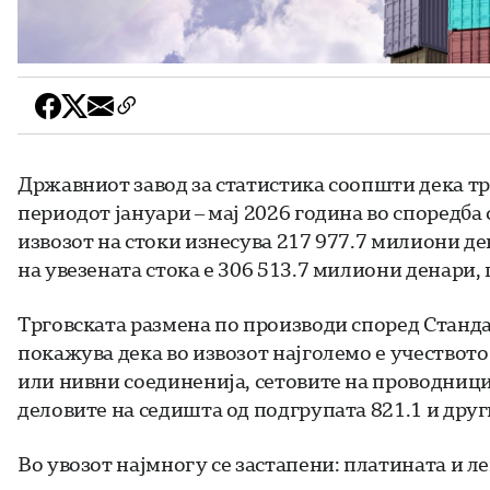
Државниот завод за статистика соопшти дека тр
периодот јануари – мај 2026 година во споредба
извозот на стоки изнесува 217 977.7 милиони де
на увезената стока е 306 513.7 милиони денари,
Трговската размена по производи според Станд
покажува дека во извозот најголемо е учеството
или нивни соединенија, сетовите на проводници 
деловите на седишта од подгрупата 821.1 и друг
Во увозот најмногу се застапени: платината и л