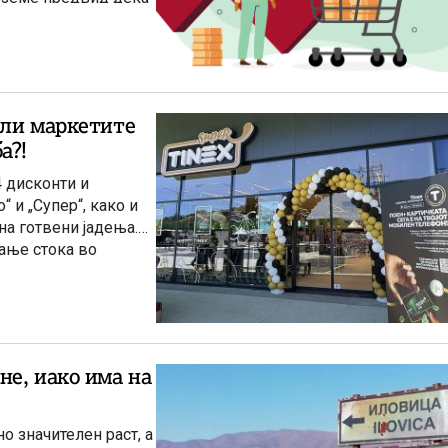
роценти.
рли маркетите
а?!
4 дисконти и
“ и „Супер“, како и
на готвени јадења.
рање стока во
не, иако има на
 значителен раст, а