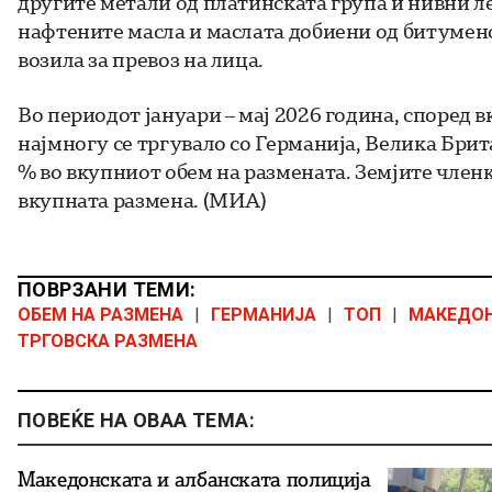
другите метали од платинската група и нивни ле
нафтените масла и маслата добиени од битумен
возила за превоз на лица.
Во периодот јануари – мај 2026 година, според
најмногу се тргувало со Германија, Велика Брита
% во вкупниот обем на размената. Земјите членк
вкупната размена. (МИА)
ПОВРЗАНИ ТЕМИ:
ОБЕМ НА РАЗМЕНА
|
ГЕРМАНИЈА
|
ТОП
|
МАКЕДО
ТРГОВСКА РАЗМЕНА
ПОВЕЌЕ НА ОВАА ТЕМА:
Македонската и албанската полиција