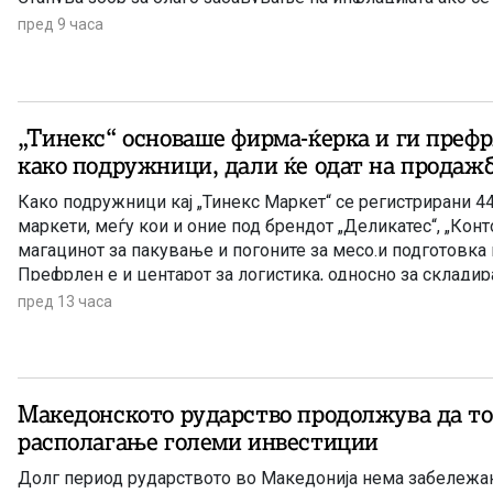
во јуни годишната стапка на инфлација изнесуваше 3,4 п
пред 9 часа
„Тинекс“ основаше фирма-ќерка и ги преф
како подружници, дали ќе одат на продажб
Како подружници кај „Тинекс Маркет“ се регистрирани 4
маркети, меѓу кои и оние под брендот „Деликатес“, „Конто
магацинот за пакување и погоните за месо.и подготовка 
Префрлен е и центарот за логистика, односно за склади
Петровец.
пред 13 часа
Македонското рударство продолжува да то
располагање големи инвестиции
Долг период рударството во Македонија нема забележано