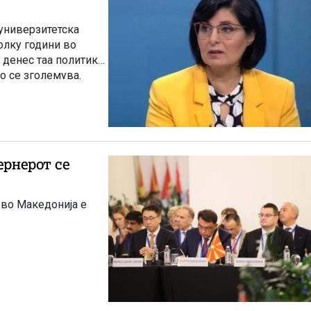
универзитетска
олку години во
 денес таа политика
о се зголемува.
 во Македонија е