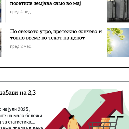
посетиле земјава само во мај
пред 4 нед.
По свежото утро, претежно сончево и
топло време во текот на денот
пред 2 мес.
забави на 2,3
на јули 2025 ,
ите на мало бележи
за статистика.
е земе предвид дека