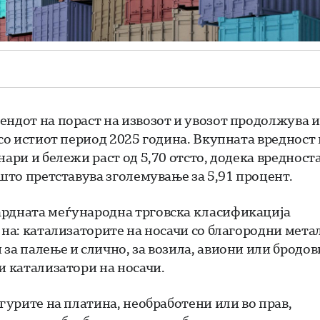
ендот на пораст на извозот и увозот продолжува и
 со истиот период 2025 година. Вкупната вредност 
нари и бележи раст од 5,70 отсто, додека вредност
 што претставува зголемување за 5,91 процент.
ардната меѓународна трговска класификација
 на: катализаторите на носачи со благородни мета
за палење и слично, за возила, авиони или бродов
и катализатори на носачи.
егурите на платина, необработени или во прав,