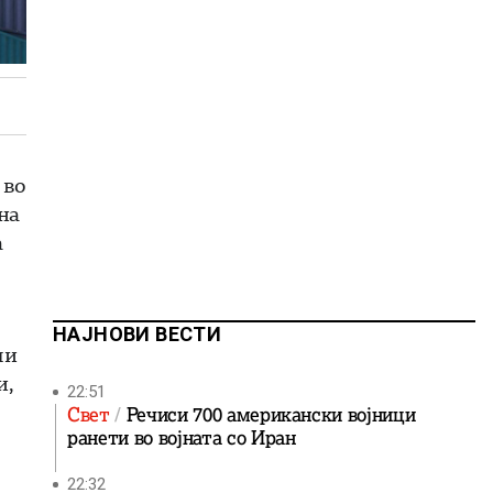
 во
на
а
НАЈНОВИ ВЕСТИ
ли
и,
22:51
Свет
Речиси 700 американски војници
ранети во војната со Иран
22:32