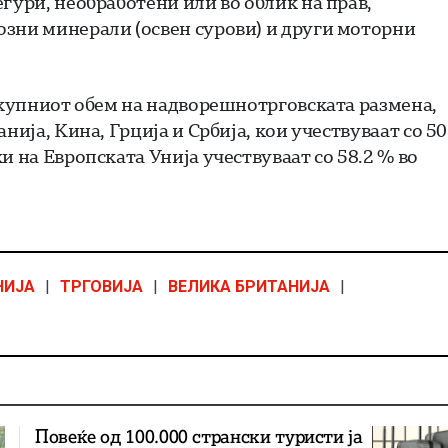
гури, необработени или во облик на прав,
озни минерали (освен сурови) и други моторни
 вкупниот обем на надворешнотрговската размена,
нија, Кина, Грција и Србија, кои учествуваат со 50
и на Европската Унија учествуваат со 58.2 % во
НИЈА
|
ТРГОВИЈА
|
ВЕЛИКА БРИТАНИЈА
|
Повеќе од 100.000 странски туристи ја