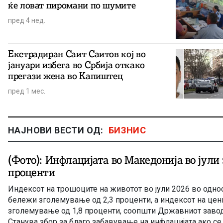
ќе ловат пиромани по шумите
пред 4 нед.
Екстрадиран Саит Саитов кој во
јануари избега во Србија откако
прегази жена во Капиштец
пред 1 мес.
НАЈНОВИ ВЕСТИ ОД:
БИЗНИС
(Фото): Инфлацијата во Македонија во јули 
проценти
Индексот на трошоците на животот во јули 2026 во однос 
бележи зголемување од 2,3 проценти, а индексот на цен
зголемување од 1,8 проценти, соопшти Државниот завод 
Станува збор за благо забавување на инфлацијата ако с