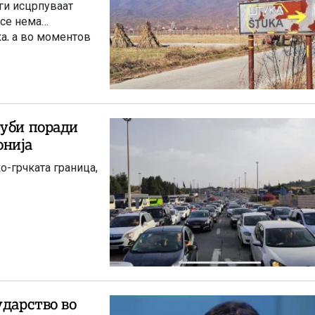
ги исцрпуваат
 се нема
ка, а во моментов
а бакар во Иловица.
губи поради
онија
о-грчката граница,
ударство во