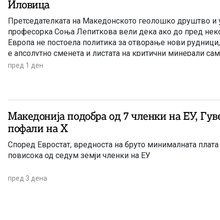
Иловица
Претседателката на Македонското геолошко друштво и 
професорка Соња Лепиткова вели дека ако до пред нек
Европа не постоела политика за отворање нови рудници,
е апсолутно сменета и листата на критични минерали сам
пред 1 ден
Македонија подобра од 7 членки на ЕУ, Гувернерот се
пофали на Х
Според Евростат, вредноста на бруто минималната плата
повисока од седум земји членки на ЕУ
пред 3 дена