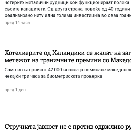
четирите металични рудници кои функционираат полека 
своите капацитети. Од друга страна, повеќе од 40 години
реализирано ниту една голема инвестиција во оваа гран
единствена сериозна најава има за проектот за рудник з
пред 14 часа
Хотелиерите од Халкидики се жалат на за
метежот на граничните премини со Макед
Само во вторникот 42.000 возила ја поминале македонск
чекајќи три часа за биометриската проверка
пред 1 ден
Стручната јавност не е против одржливо р