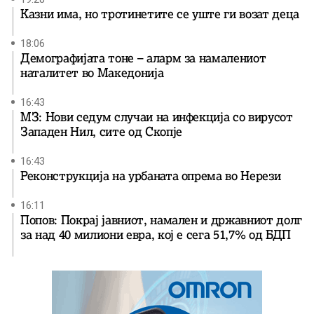
Казни има, но тротинетите се уште ги возат деца
18:06
Демографијата тоне – аларм за намалениот
наталитет во Македонија
16:43
МЗ: Нови седум случаи на инфекција со вирусот
Западен Нил, сите од Скопје
16:43
Реконструкција на урбаната опрема во Нерези
16:11
Попов: Покрај јавниот, намален и државниот долг
за над 40 милиони евра, кој e сега 51,7% од БДП