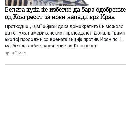
Белата куќа ќе избегне да бара одобрение
од Конгресот за нови напади врз Иран
Претходно „Тајм“ објави дека демократите би можеле
да го тужат американскиот претседател Доналд Трамп
ако тој продолжи со воената акција против Иран по 1
мај без да добие одобрение од Конгресот
пред 3 мес.