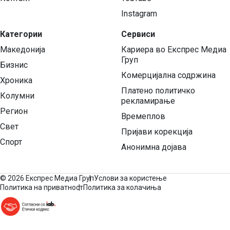
Instagram
Категории
Сервиси
Македонија
Кариера во Експрес Медиа
Груп
Бизнис
Комерцијална содржина
Хроника
Платено политичко
Колумни
рекламирање
Регион
Времеплов
Свет
Пријави корекција
Спорт
Анонимна дојава
©
2026 Експрес Медиа Груп
Услови за користење
Политика на приватност
Политика за колачиња