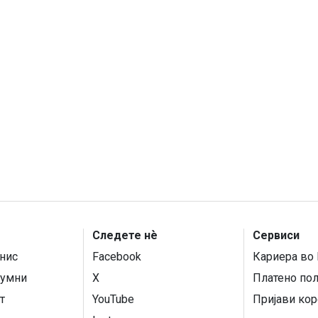
Следете нѐ
Сервиси
нис
Facebook
Кариера во 
умни
X
Платено по
т
YouTube
Пријави кор