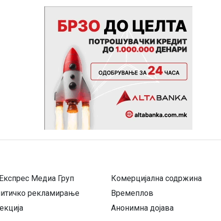
Експрес Медиа Груп
Комерцијална содржина
литичко рекламирање
Времеплов
екција
Анонимна дојава