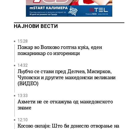
НАЈНОВИ ВЕСТИ
15:28
Пожар во Волково голтна куќа, еден
пожарникар со изгореници
14:32
Љубчо се стави пред Делчев, Мисирков,
Чуповски и другите македонски великани
(ВИДЕО)
13:33
Ахмети не се откажува од македонското
знаме
12:10
Косово онлајн: Што би донесло отворање на