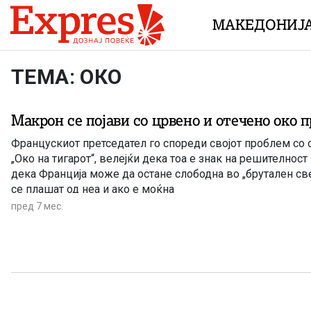
Skip to content
МАКЕДОНИЈ
ТЕМА: ОКО
Макрон се појави со црвено и отечено око 
Францускиот претседател го спореди својот проблем со о
„Око на тигарот“, велејќи дека тоа е знак на решително
дека Франција може да остане слободна во „брутален све
се плашат од неа и ако е моќна
пред 7 мес.