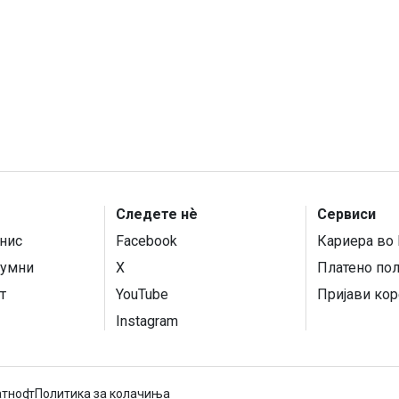
Следете нѐ
Сервиси
нис
Facebook
Кариера во 
умни
X
Платено по
т
YouTube
Пријави кор
Instagram
атност
Политика за колачиња