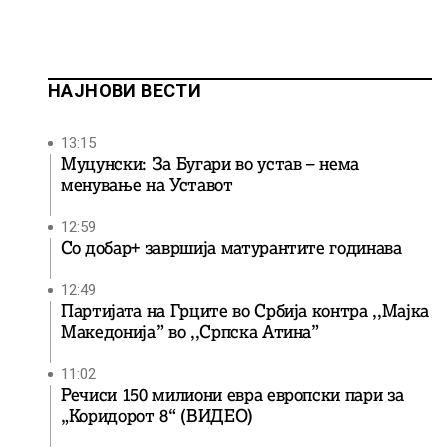
НАЈНОВИ ВЕСТИ
13:15
Муцунски: За Бугари во устав – нема
менување на Уставот
12:59
Со добар+ завршија матурантите годинава
12:49
Партијата на Грците во Србија контра ,,Мајка
Македонија” во ,,Српска Атина”
11:02
Речиси 150 милиони евра европски пари за
„Коридорот 8“ (ВИДЕО)