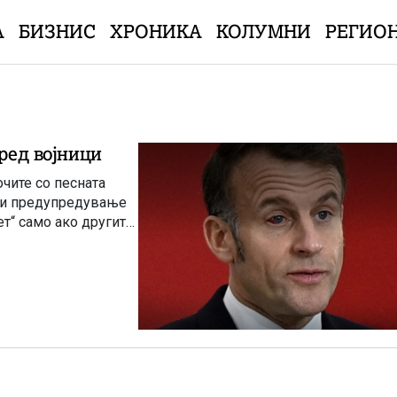
А
БИЗНИС
ХРОНИКА
КОЛУМНИ
РЕГИО
пред војници
чите со песната
ст и предупредување
т“ само ако другите