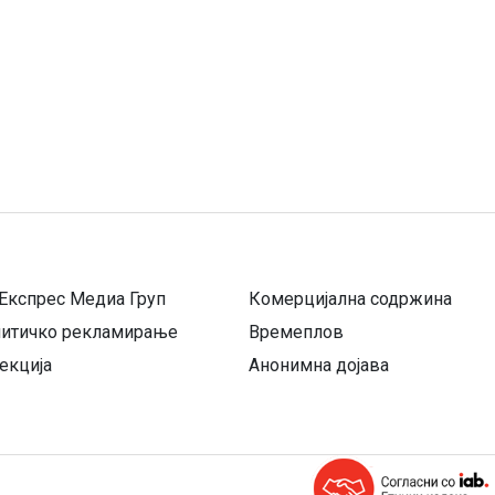
Експрес Медиа Груп
Комерцијална содржина
литичко рекламирање
Времеплов
екција
Анонимна дојава