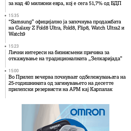
за над 40 милиони евра, кој e сега 51,7% од БДП
15:35
“Samsung” официјално ја започнува продажбата
на Galaxy Z Fold8 Ultra, Fold8, Flip8, Watch Ultra2 и
Watch9
15:23
Лични интереси на бизнисмени причина за
откажување на традиционалната ,,Зелкаријада”
15:00
Во Прилеп вечерва почнуваат одбележувањата на
25-годишнината од загинувањето на десетте
прилепски резервисти на АРМ кај Карпалак