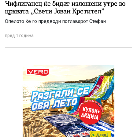
Чифлиганец ќе бидат изложени утре во
црквата ,,Свети Јован Крстител”
Опелото ќе го предводи поглаварот Стефан
пред 1 година