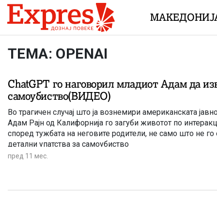
Skip to content
МАКЕДОНИЈ
ТЕМА: OPENAI
ChatGPT го наговорил младиот Адам да и
самоубиство(ВИДЕО)
Во трагичен случај што ја вознемири американската јавн
Адам Рајн од Калифорнија го загуби животот по интеракциј
според тужбата на неговите родители, не само што не го 
детални упатства за самоубиство
пред 11 мес.