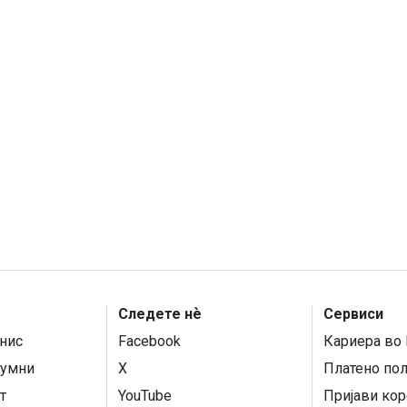
Следете нѐ
Сервиси
нис
Facebook
Кариера во 
умни
X
Платено по
т
YouTube
Пријави кор