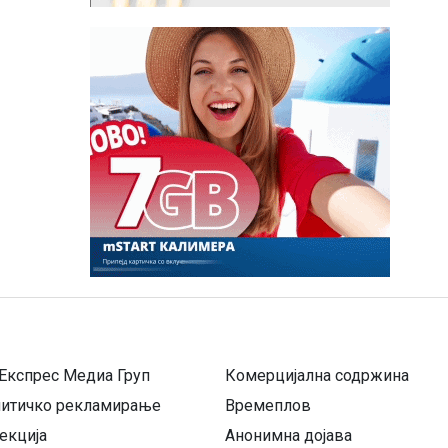
Експрес Медиа Груп
Комерцијална содржина
литичко рекламирање
Времеплов
екција
Анонимна дојава