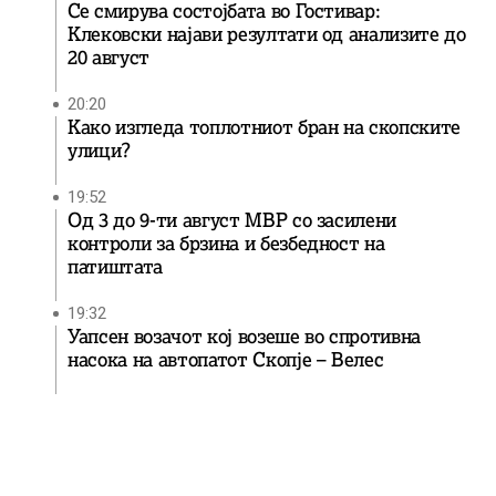
Се смирува состојбата во Гостивар:
Клековски најави резултати од анализите до
20 август
20:20
Како изгледа топлотниот бран на скопските
улици?
19:52
Од 3 до 9-ти август МВР со засилени
контроли за брзина и безбедност на
патиштата
19:32
Уапсен возачот кој возеше во спротивна
насока на автопатот Скопје – Велес