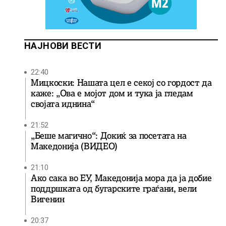
НАЈНОВИ ВЕСТИ
22:40
Мицкоски: Нашата цел е секој со гордост да
каже: „Ова е мојот дом и тука ја гледам
својата иднина“
21:52
„Беше магично“: Докиќ за посетата на
Македонија (ВИДЕО)
21:10
Ако сака во ЕУ, Македонија мора да ја добие
поддршката од бугарските граѓани, вели
Вигенин
20:37