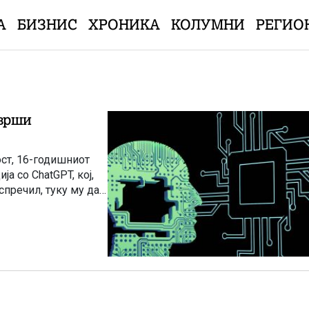
А
БИЗНИС
ХРОНИКА
КОЛУМНИ
РЕГИО
зврши
ост, 16-годишниот
а со ChatGPT, кој,
спречил, туку му дал