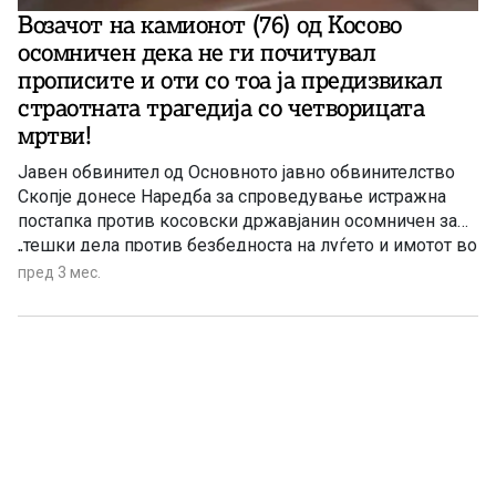
Возачот на камионот (76) од Косово
осомничен дека не ги почитувал
прописите и оти со тоа ја предизвикал
страотната трагедија со четворицата
мртви!
Јавен обвинител од Основното јавно обвинителство
Скопје донесе Наредба за спроведување истражна
постапка против косовски државјанин осомничен за
„тешки дела против безбедноста на луѓето и имотот во
сообраќајот согласно со Кривичниот законик.
пред 3 мес.
Осомничениот 76-годишник управувал товарно
возилo МАН со прикачена полуприколка со косовски
регистарски таблички, по северната обиколница на
градот Скопје во насока од запад кон исток.