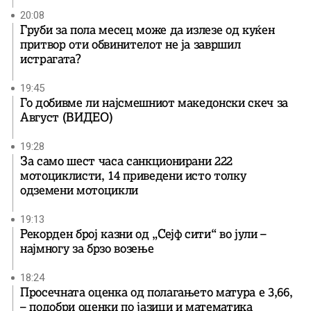
20:08
Груби за пола месец може да излезе од куќен
притвор оти обвинителот не ја завршил
истрагата?
19:45
Го добивме ли најсмешниот македонски скеч за
Август (ВИДЕО)
19:28
За само шест часа санкционирани 222
мотоциклисти, 14 приведени исто толку
одземени мотоцикли
19:13
Рекорден број казни од „Сејф сити“ во јули –
најмногу за брзо возење
18:24
Просечната оценка од полагањето матура е 3,66,
– подобри оценки по јазици и математика