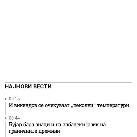
НАЈНОВИ ВЕСТИ
09:15
И викендов се очекуваат „пеколни“ температури
08:44
Бујар бара знаци и на албански јазик на
граничните премини