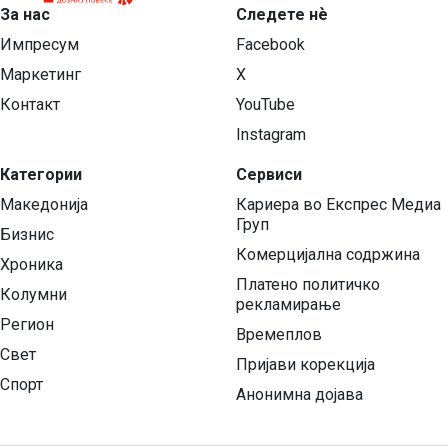
За нас
Следете нѐ
Импресум
Facebook
Маркетинг
X
Контакт
YouTube
Instagram
Категории
Сервиси
Македонија
Кариера во Експрес Медиа
Груп
Бизнис
Комерцијална содржина
Хроника
Платено политичко
Колумни
рекламирање
Регион
Времеплов
Свет
Пријави корекција
Спорт
Анонимна дојава