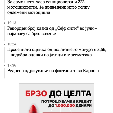
За само шест часа санкционирани 222
мотоциклисти, 14 приведени исто толку
одземени мотоцикли
19:13
Рекорден број казни од „Сејф сити“ во јули –
најмногу за брзо возење
18:24
Просечната оценка од полагањето матура е 3,66,
– подобри оценки по јазици и математика
17:36
Редовно одржување на фонтаните во Карпош