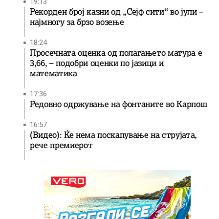
19:13
Рекорден број казни од „Сејф сити“ во јули –
најмногу за брзо возење
18:24
Просечната оценка од полагањето матура е
3,66, – подобри оценки по јазици и
математика
17:36
Редовно одржување на фонтаните во Карпош
16:57
(Видео): Ќе нема поскапување на струјата,
рече премиерот