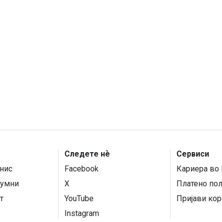
Следете нѐ
Сервиси
нис
Facebook
Кариера во 
умни
X
Платено по
т
YouTube
Пријави кор
Instagram