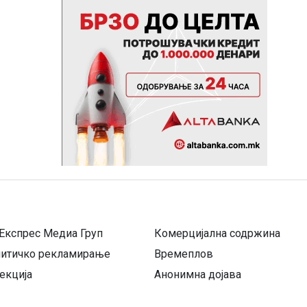
Експрес Медиа Груп
Комерцијална содржина
литичко рекламирање
Времеплов
екција
Анонимна дојава