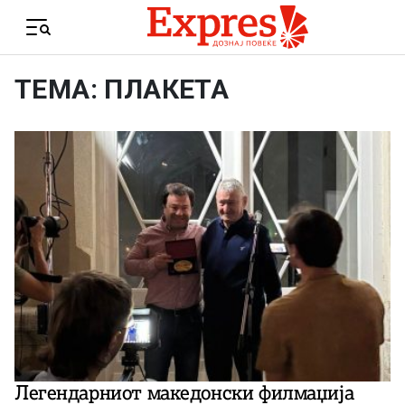
Skip to content
Menu
ТЕМА: ПЛАКЕТА
Легендарниот македонски филмаџија