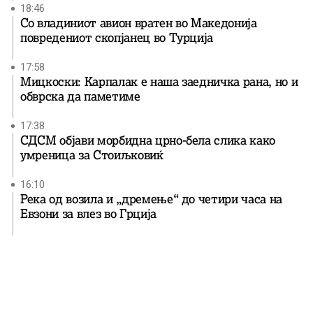
18:46
Со владиниот авион вратен во Македонија
повредениот скопјанец во Турција
17:58
Мицкоски: Карпалак е наша заедничка рана, но и
обврска да паметиме
17:38
СДСМ објави морбидна црно-бела слика како
умреница за Стоиљковиќ
16:10
Река од возила и „дремење“ до четири часа на
Евзони за влез во Грција