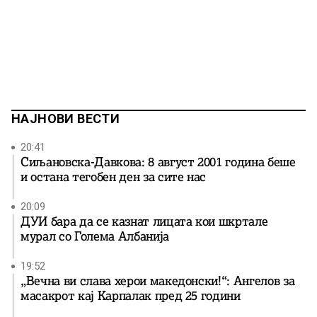
НАЈНОВИ ВЕСТИ
20:41
Сиљановска-Давкова: 8 август 2001 година беше
и остана тегобен ден за сите нас
20:09
ДУИ бара да се казнат лицата кои шкртале
мурал со Голема Албанија
19:52
„Вечна ви слава херои македонски!“: Ангелов за
масакрот кај Карпалак пред 25 години