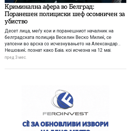
Криминална афера во Белград:
Поранешен полициски шеф осомничен за
убиство
Десет лица, меѓу кои и поранешниот началник на
белградската полиција Веселин Веско Милиќ, се
уапсени во врска со исчезнувањето на Александар
Нешовиќ, познат како Баја, кој исчезна на 12 мај.
пред 3 мес.