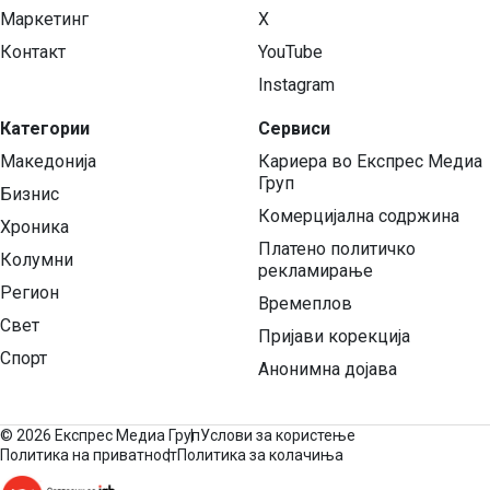
Маркетинг
X
Контакт
YouTube
Instagram
Категории
Сервиси
Македонија
Кариера во Експрес Медиа
Груп
Бизнис
Комерцијална содржина
Хроника
Платено политичко
Колумни
рекламирање
Регион
Времеплов
Свет
Пријави корекција
Спорт
Анонимна дојава
©
2026 Експрес Медиа Груп
Услови за користење
Политика на приватност
Политика за колачиња