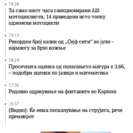
19:28
За само шест часа санкционирани 222
мотоциклисти, 14 приведени исто толку
одземени мотоцикли
19:13
Рекорден број казни од „Сејф сити“ во јули –
најмногу за брзо возење
18:24
Просечната оценка од полагањето матура е 3,66,
– подобри оценки по јазици и математика
17:36
Редовно одржување на фонтаните во Карпош
16:57
(Видео): Ќе нема поскапување на струјата, рече
премиерот