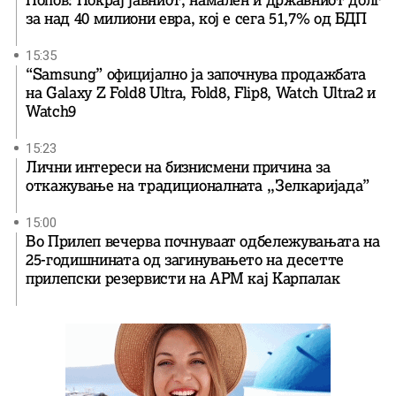
за над 40 милиони евра, кој e сега 51,7% од БДП
15:35
“Samsung” официјално ја започнува продажбата
на Galaxy Z Fold8 Ultra, Fold8, Flip8, Watch Ultra2 и
Watch9
15:23
Лични интереси на бизнисмени причина за
откажување на традиционалната ,,Зелкаријада”
15:00
Во Прилеп вечерва почнуваат одбележувањата на
25-годишнината од загинувањето на десетте
прилепски резервисти на АРМ кај Карпалак