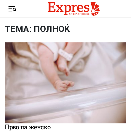
Skip to content
Menu
ТЕМА: ПОЛНОЌ
Прво па женско