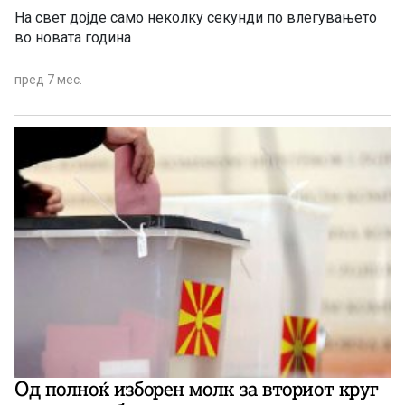
На свет дојде само неколку секунди по влегувањето
во новата година
пред 7 мес.
Од полноќ изборен молк за вториот круг