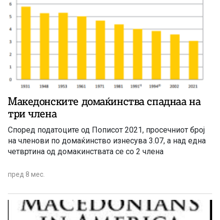
Македонските домаќинства спаднаа на
три члена
Според податоците од Пописот 2021, просечниот број
на членови по домаќинство изнесува 3.07, а над една
четвртина од домакинствата се со 2 члена
пред 8 мес.