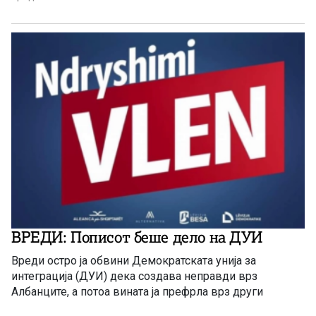
ВРЕДИ: Пописот беше дело на ДУИ
Вреди остро ја обвини Демократската унија за
интеграција (ДУИ) дека создава неправди врз
Албанците, а потоа вината ја префрла врз други