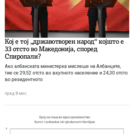
Кој е тој „државотворен народ“ којшто е
33 отсто во Македонија, според
Спиропали?
Ако албанската министерка мислеше на Албанците,
тие се 29,52 отсто во вкупното население и 24,30 отсто
во резидентното
пред 8 мес.