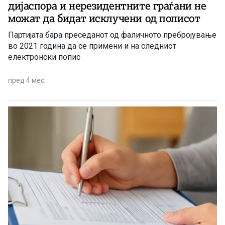
дијаспора и нерезидентните граѓани не
можат да бидат исклучени од пописот
Партијата бара преседанот од фаличното пребројување
во 2021 година да се примени и на следниот
електронски попис
пред 4 мес.