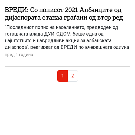
ВРЕДИ: Со пописот 2021 Албанците од
дијаспората станаа граѓани од втор ред
“Последниот попис на населението, предводен од
тогашната влада ДУИ-СДСМ, беше една од
најштетните и навредливи акции за албанската
дијаспора“, реагираат од ВРЕДИ по вчерашната одлука
на Уставн суд за укинување на категориите
пред 1 година
„резидентно“ и неразидентно“ население при
спроведување на ова статистичка операција ОД
Page navigation
ВРЕДИ велат дека претходната влада, преку Заводот
Current Page
Page
1
2
за статистика и во целосна […]