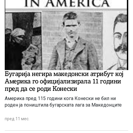
Бугарија негира македонски атрибут кој
Америка го официјализирала 11 години
пред да се роди Конески
Америка пред 115 години кога Конески не бил ни
роден ја поништила бугарската лага за Македонците
пред 11 мес.