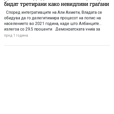
бидат третирани како невидливи граѓани
Според интегративците на Али Ахмети, Владата се
обидува да го делегитимира процесот на попис на
населението во 2021 година, каде што Албанците
излегоа со 29,5 проценти Демократската унија за
интеграција реагираше на она што го нарекуваат
пред 1 година
неодамнешни обиди за делегитимирање на процесот
на попис на населението во 2021 година, процес кој, за
прв […]