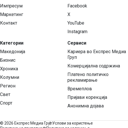
Импресум
Facebook
Маркетинг
X
Контакт
YouTube
Instagram
Категории
Сервиси
Македонија
Кариера во Експрес Медиа
Груп
Бизнис
Комерцијална содржина
Хроника
Платено политичко
Колумни
рекламирање
Регион
Времеплов
Свет
Пријави корекција
Спорт
Анонимна дојава
©
2026 Експрес Медиа Груп
Услови за користење