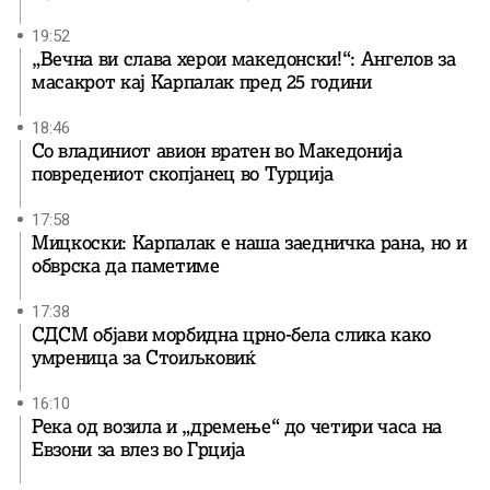
19:52
„Вечна ви слава херои македонски!“: Ангелов за
масакрот кај Карпалак пред 25 години
18:46
Со владиниот авион вратен во Македонија
повредениот скопјанец во Турција
17:58
Мицкоски: Карпалак е наша заедничка рана, но и
обврска да паметиме
17:38
СДСМ објави морбидна црно-бела слика како
умреница за Стоиљковиќ
16:10
Река од возила и „дремење“ до четири часа на
Евзони за влез во Грција