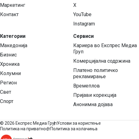
Маркетинг
X
Контакт
YouTube
Instagram
Категории
Сервиси
Македонија
Кариера во Експрес Медиа
Груп
Бизнис
Комерцијална содржина
Хроника
Платено политичко
Колумни
рекламирање
Регион
Времеплов
Свет
Пријави корекција
Спорт
Анонимна дојава
©
2026 Експрес Медиа Груп
Услови за користење
Политика на приватност
Политика за колачиња