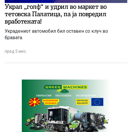
Украл „голф“ и удрил во маркет во
тетовска Палатица, па ја повредил
вработената!
Украдениот автомобил бил оставен со клуч во
бравата.
пред 5 мес.