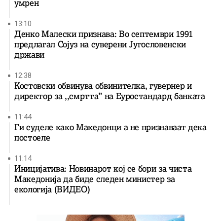
умрен
13:10
Денко Малески признава: Во септември 1991
предлагал Сојуз на суверени Југословенски
држави
12:38
Костовски обвинува обвинителка, гувернер и
директор за ,,смртта” на Еуростандард банката
11:44
Ги суделе како Македонци а не признаваат дека
постоеле
11:14
Иницијатива: Новинарот кој се бори за чиста
Македонија да биде следен министер за
екологија (ВИДЕО)