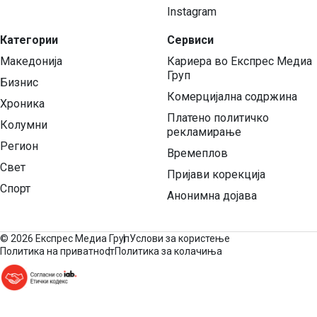
Instagram
Категории
Сервиси
Македонија
Кариера во Експрес Медиа
Груп
Бизнис
Комерцијална содржина
Хроника
Платено политичко
Колумни
рекламирање
Регион
Времеплов
Свет
Пријави корекција
Спорт
Анонимна дојава
©
2026 Експрес Медиа Груп
Услови за користење
Политика на приватност
Политика за колачиња