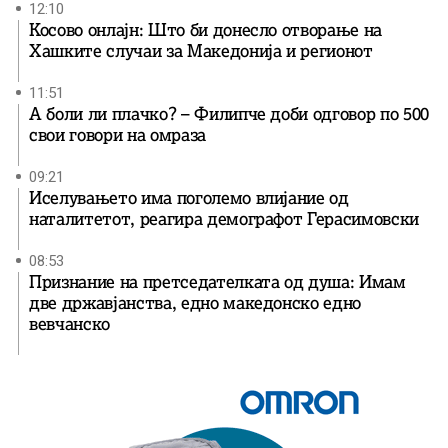
12:10
Косово онлајн: Што би донесло отворање на
Хашките случаи за Македонија и регионот
11:51
А боли ли плачко? – Филипче доби одговор по 500
свои говори на омраза
09:21
Иселувањето има поголемо влијание од
наталитетот, реагира демографот Герасимовски
08:53
Признание на претседателката од душа: Имам
две државјанства, едно македонско едно
вевчанско