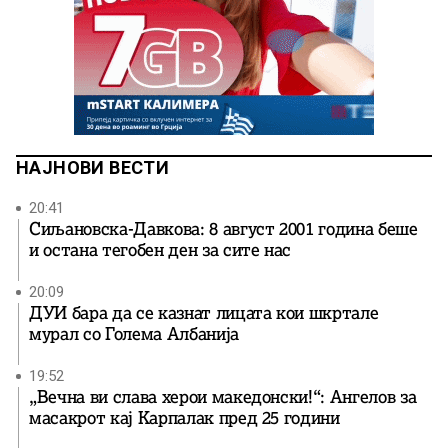
НАЈНОВИ ВЕСТИ
20:41
Сиљановска-Давкова: 8 август 2001 година беше
и остана тегобен ден за сите нас
20:09
ДУИ бара да се казнат лицата кои шкртале
мурал со Голема Албанија
19:52
„Вечна ви слава херои македонски!“: Ангелов за
масакрот кај Карпалак пред 25 години