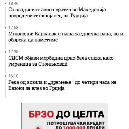
18:46
Со владиниот авион вратен во Македонија
повредениот скопјанец во Турција
17:58
Мицкоски: Карпалак е наша заедничка рана, но и
обврска да паметиме
17:38
СДСМ објави морбидна црно-бела слика како
умреница за Стоиљковиќ
16:10
Река од возила и „дремење“ до четири часа на
Евзони за влез во Грција