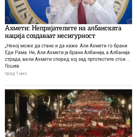
Ахмети: Непријателите на албанската
нација создаваат несигурност
„Некој може да стане и да каже: Али Ахмети го брани
Еди Рама. Не, Али Ахмети ја брани Албанија, а Албанија
страда, вели Ахмети според кој зад пртотестите стои –
Грција
пред 1 мес.