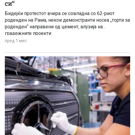
си“
Бидејќи протестот вчера се совпадна со 62-риот
роденден на Рама, некои демонстранти носеа „торти за
роденден“ направени од цемент, алузија на
градежните проекти
пред 1 мес.