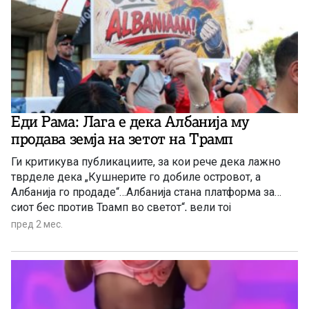
Еди Рама: Лага е дека Албанија му
продава земја на зетот на Трамп
Ги критикува публикациите, за кои рече дека лажно
тврделе дека „Кушнерите го добиле островот, а
Албанија го продаде“…Албанија стана платформа за
сиот бес против Трамп во светот“, вели тој
пред 2 мес.