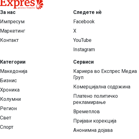
За нас
Следете нѐ
Импресум
Facebook
Маркетинг
X
Контакт
YouTube
Instagram
Категории
Сервиси
Македонија
Кариера во Експрес Медиа
Груп
Бизнис
Комерцијална содржина
Хроника
Платено политичко
Колумни
рекламирање
Регион
Времеплов
Свет
Пријави корекција
Спорт
Анонимна дојава