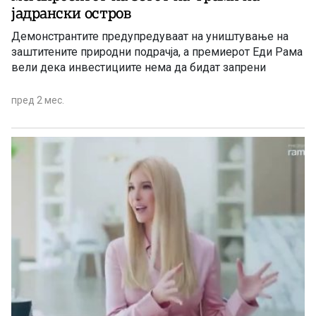
јадрански остров
Демонстрантите предупредуваат на уништување на
заштитените природни подрачја, а премиерот Еди Рама
вели дека инвестициите нема да бидат запрени
пред 2 мес.