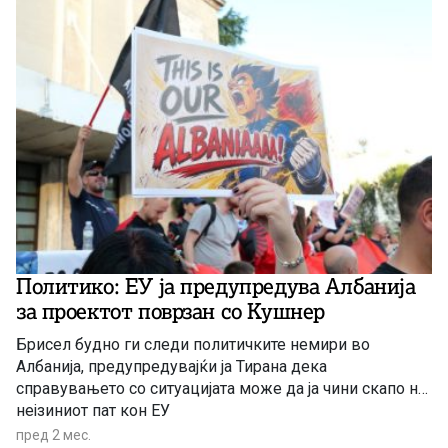
Политико: ЕУ ја предупредува Албанија
за проектот поврзан со Кушнер
Брисел будно ги следи политичките немири во
Албанија, предупредувајќи ја Тирана дека
справувањето со ситуацијата може да ја чини скапо на
нејзиниот пат кон ЕУ
пред 2 мес.