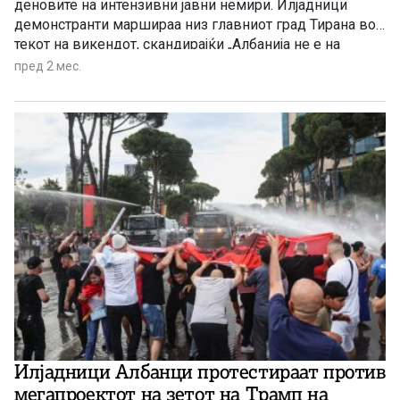
деновите на интензивни јавни немири. Илјадници
демонстранти маршираа низ главниот град Тирана во
текот на викендот, скандирајќи „Албанија не е на
продажба“
пред 2 мес.
Илјадници Албанци протестираат против
мегапроектот на зетот на Трамп на