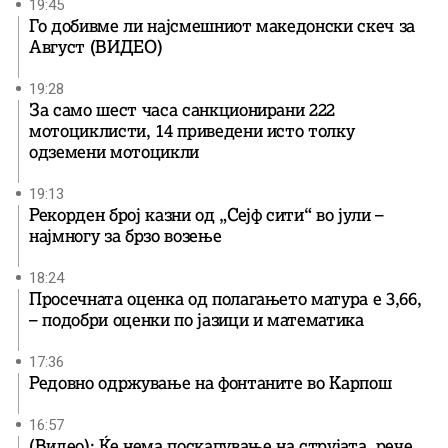
19:45
Го добивме ли најсмешниот македонски скеч за
Август (ВИДЕО)
19:28
За само шест часа санкционирани 222
мотоциклисти, 14 приведени исто толку
одземени мотоцикли
19:13
Рекорден број казни од „Сејф сити“ во јули –
најмногу за брзо возење
18:24
Просечната оценка од полагањето матура е 3,66,
– подобри оценки по јазици и математика
17:36
Редовно одржување на фонтаните во Карпош
16:57
(Видео): Ќе нема поскапување на струјата, рече