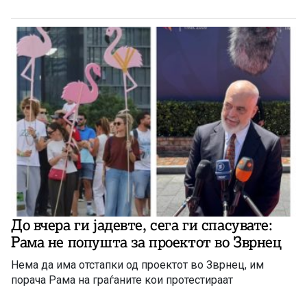
До вчера ги јадевте, сега ги спасувате:
Рама не попушта за проектот во Зврнец
Нема да има отстапки од проектот во Зврнец, им
порача Рама на граѓаните кои протестираат