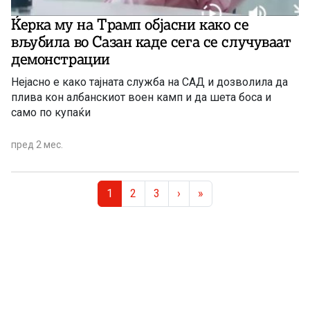
Ќерка му на Трамп објасни како се
вљубила во Сазан каде сега се случуваат
демонстрации
Нејасно е како тајната служба на САД и дозволила да
плива кон албанскиот воен камп и да шета боса и
само по купаќи
пред 2 мес.
Page navigation
Current Page
Page
Page
1
2
3
›
»