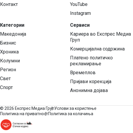
Контакт
YouTube
Instagram
Категории
Сервиси
Македонија
Кариера во Експрес Медиа
Груп
Бизнис
Комерцијална содржина
Хроника
Платено политичко
Колумни
рекламирање
Регион
Времеплов
Свет
Пријави корекција
Спорт
Анонимна дојава
©
2026 Експрес Медиа Груп
Услови за користење
Политика на приватност
Политика за колачиња