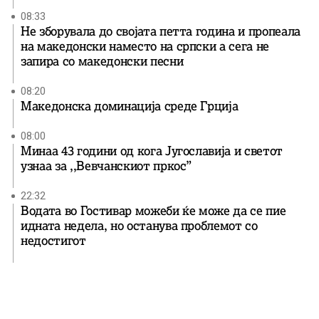
08:33
Не зборувала до својата петта година и пропеала
на македонски наместо на српски а сега не
запира со македонски песни
08:20
Македонска доминација среде Грција
08:00
Минаа 43 години од кога Југославија и светот
узнаа за ,,Вевчанскиот пркос”
22:32
Водата во Гостивар можеби ќе може да се пие
идната недела, но останува проблемот со
недостигот