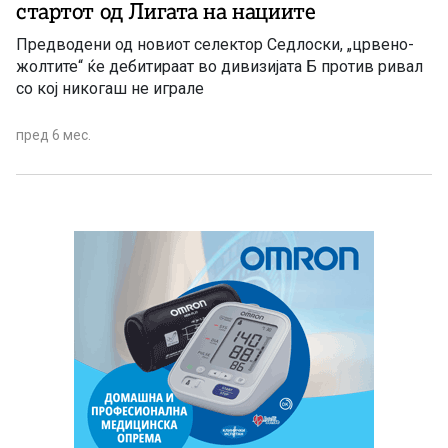
стартот од Лигата на нациите
Предводени од новиот селектор Седлоски, „црвено-
жолтите“ ќе дебитираат во дивизијата Б против ривал
со кој никогаш не играле
пред 6 мес.