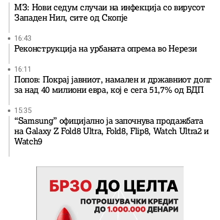
МЗ: Нови седум случаи на инфекција со вирусот
Западен Нил, сите од Скопје
16:43
Реконструкција на урбаната опрема во Нерези
16:11
Попов: Покрај јавниот, намален и државниот долг
за над 40 милиони евра, кој e сега 51,7% од БДП
15:35
“Samsung” официјално ја започнува продажбата
на Galaxy Z Fold8 Ultra, Fold8, Flip8, Watch Ultra2 и
Watch9