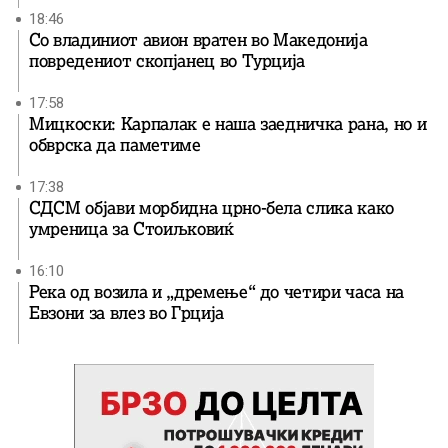
18:46
Со владиниот авион вратен во Македонија
повредениот скопјанец во Турција
17:58
Мицкоски: Карпалак е наша заедничка рана, но и
обврска да паметиме
17:38
СДСМ објави морбидна црно-бела слика како
умреница за Стоиљковиќ
16:10
Река од возила и „дремење“ до четири часа на
Евзони за влез во Грција