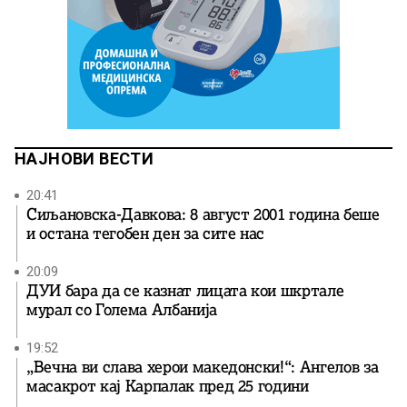
НАЈНОВИ ВЕСТИ
20:41
Сиљановска-Давкова: 8 август 2001 година беше
и остана тегобен ден за сите нас
20:09
ДУИ бара да се казнат лицата кои шкртале
мурал со Голема Албанија
19:52
„Вечна ви слава херои македонски!“: Ангелов за
масакрот кај Карпалак пред 25 години