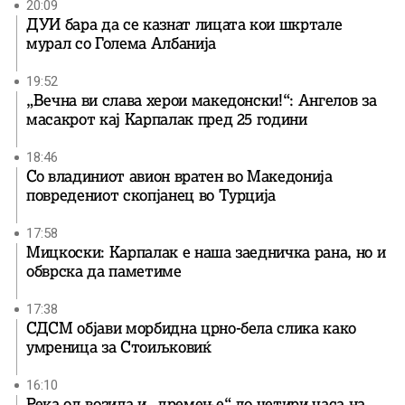
20:09
ДУИ бара да се казнат лицата кои шкртале
мурал со Голема Албанија
19:52
„Вечна ви слава херои македонски!“: Ангелов за
масакрот кај Карпалак пред 25 години
18:46
Со владиниот авион вратен во Македонија
повредениот скопјанец во Турција
17:58
Мицкоски: Карпалак е наша заедничка рана, но и
обврска да паметиме
17:38
СДСМ објави морбидна црно-бела слика како
умреница за Стоиљковиќ
16:10
Река од возила и „дремење“ до четири часа на