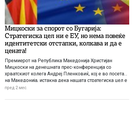
Мицкоски за спорот со Бугарија:
Стратегиска цел ни е ЕУ, но нема повеќе
идентитетски отстапки, колкава и да е
цената!
Премиерот на Република Македонија Христијан
Мицкоски на денешната прес-конференција со
хрватскиот колега Андреј Пленковиќ, кој е во посета
на Македонија, истакна дека нашата стратегиска цел е
да бидеме дел од Европската Унија. „Но, нема повеќе
пред 2 мес.
можности за идентитетски отстапки, за чекор назад
кога станува збор за нашите национални одредници,
колкава и да е за тоа цена. Ако тоа е цената што треба
да ја платиме, и покрај тоа што сме вистинскиот
предводник, пред другите, додека е оваа Влада, таа е
подготвена да ја плати таа цена. Ако навистина
билатералните процеси треба да му судат на нашиот