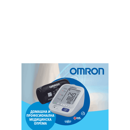
европски пат, тогаш ќе се бориме на друг начин.“ –
нагласи Мицкоски, одговарајќи на новинарско
прашање.