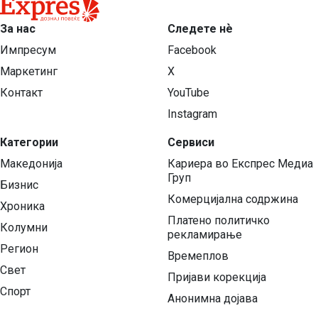
За нас
Следете нѐ
Импресум
Facebook
Маркетинг
X
Контакт
YouTube
Instagram
Категории
Сервиси
Македонија
Кариера во Експрес Медиа
Груп
Бизнис
Комерцијална содржина
Хроника
Платено политичко
Колумни
рекламирање
Регион
Времеплов
Свет
Пријави корекција
Спорт
Анонимна дојава