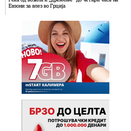
Евзони за влез во Грција