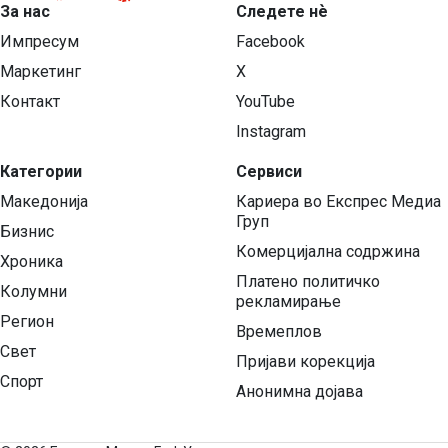
За нас
Следете нѐ
Импресум
Facebook
Маркетинг
X
Контакт
YouTube
Instagram
Категории
Сервиси
Македонија
Кариера во Експрес Медиа
Груп
Бизнис
Комерцијална содржина
Хроника
Платено политичко
Колумни
рекламирање
Регион
Времеплов
Свет
Пријави корекција
Спорт
Анонимна дојава