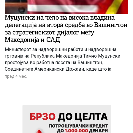
Муцунски на чело на висока владина
делегација на втора средба во Вашингтон
за стратегискиот дијалог меѓу
Македонија и САД
Министерот за надворешни работи и надворешна
трговија на Република Македонија Тимчо Муцунски
престојува во работна посета на Вашингтон,
Соединетите Американски Држави, каде што ја
предводи високата владина делегација на втората
пред 4 мес.
средба за стратегискиот дијалог меѓу двете земји, која
ќе се одржи утре.