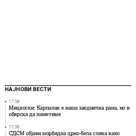
НАЈНОВИ ВЕСТИ
17:58
Мицкоски: Карпалак е наша заедничка рана, но и
обврска да паметиме
17:38
СДСМ објави морбидна црно-бела слика како