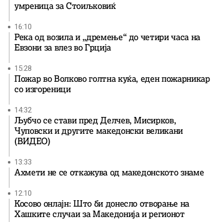
умреница за Стоиљковиќ
16:10
Река од возила и „дремење“ до четири часа на
Евзони за влез во Грција
15:28
Пожар во Волково голтна куќа, еден пожарникар
со изгореници
14:32
Љубчо се стави пред Делчев, Мисирков,
Чуповски и другите македонски великани
(ВИДЕО)
13:33
Ахмети не се откажува од македонското знаме
12:10
Косово онлајн: Што би донесло отворање на
Хашките случаи за Македонија и регионот