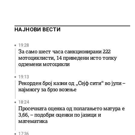
НАЈНОВИ ВЕСТИ
19:28
За само шест часа санкционирани 222
мотоциклисти, 14 приведени исто толку
одземени мотоцикли
19:13
Рекорден број казни од „Сејф сити“ во јули –
најмногу за брзо возење
18:24
Просечната оценка од полагањето матура е
3,66, – подобри оценки по јазици и
математика
17:36