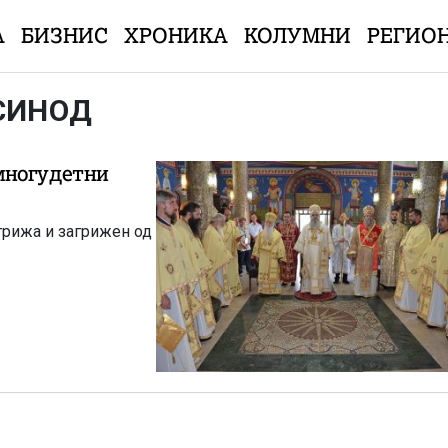
А
БИЗНИС
ХРОНИКА
КОЛУМНИ
РЕГИО
 СИНОД
многудетни
грижа и загрижен од