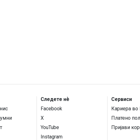
Следете нѐ
Сервиси
нис
Facebook
Кариера во 
умни
X
Платено по
т
YouTube
Пријави кор
Instagram