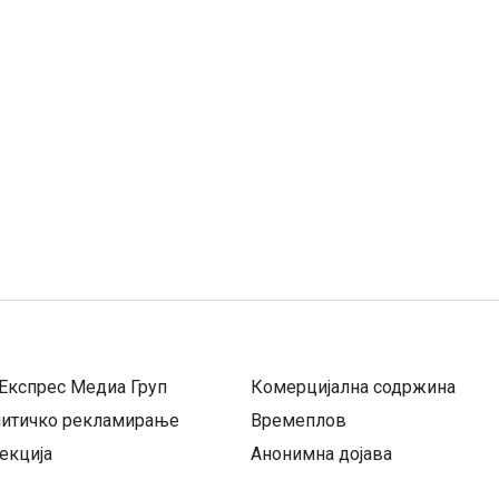
Експрес Медиа Груп
Комерцијална содржина
литичко рекламирање
Времеплов
екција
Анонимна дојава