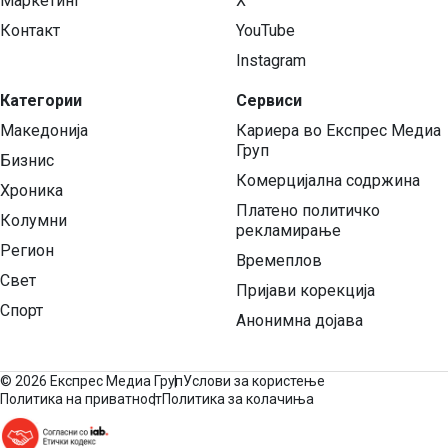
Маркетинг
X
Контакт
YouTube
Instagram
Категории
Сервиси
Македонија
Кариера во Експрес Медиа
Груп
Бизнис
Комерцијална содржина
Хроника
Платено политичко
Колумни
рекламирање
Регион
Времеплов
Свет
Пријави корекција
Спорт
Анонимна дојава
©
2026 Експрес Медиа Груп
Услови за користење
Политика на приватност
Политика за колачиња