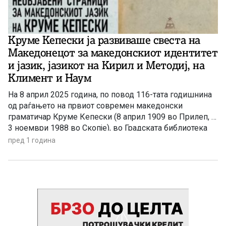
Круме Кепески ја развиваше свеста на
Македонецот за македонскиот идентитет
и јазик, јазикот на Кирил и Методиј, на
Климент и Наум
На 8 април 2025 година, по повод 116-тата годишнина
од раѓањето на првиот современ македонски
граматичар Круме Кепески (8 април 1909 во Прилеп, —
3 ноември 1988 во Скопје), во Градската библиотека
„Борка Талески“ во Прилеп беше претставена книгата
пред 1 година
„Необјавени страници за македонскиот јазик на Круме
Кепески“, приредена од проф. д-р Јованка
Кепеска, ќерка на Круме Кепески, како издание на
„Македоника […]