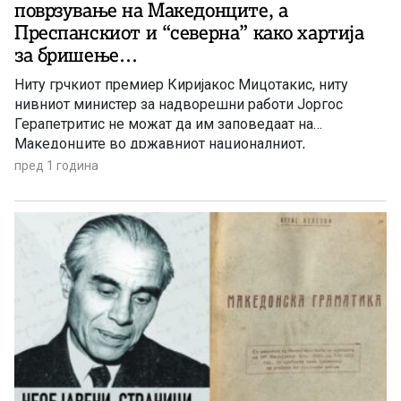
поврзување на Македонците, а
Преспанскиот и “северна” како хартија
за бришење…
Ниту грчкиот премиер Киријакос Мицотакис, ниту
нивниот министер за надворешни работи Јоргос
Герапетритис не можат да им заповедаат на
Македонците во државниот националниот,
политичкиот и јавно-медиумскиот простор
пред 1 година