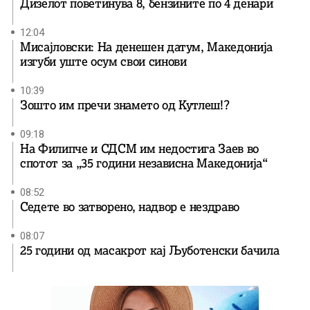
Дизелот поветинува 8, бензините по 4 денари
12:04
Мисајловски: На денешен датум, Македонија
изгуби уште осум свои синови
10:39
Зошто им пречи знамето од Кутлеш!?
09:18
На Филипче и СДСМ им недостига Заев во
спотот за „35 години независна Македонија“
08:52
Седете во затворено, надвор е нездраво
08:07
25 години од масакрот кај Љуботенски бачила