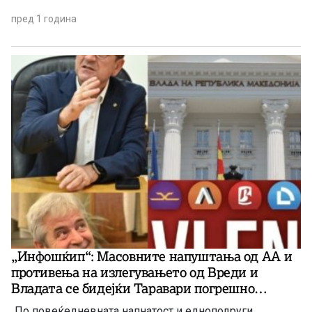
пред 1 година
„Инфошќип“: Масовните напуштања од АА и
противења на излегувањето од Вреди и
Владата се бидејќи Таравари погрешно
раководи со АА!
„По повеќедневната напнатост и едноподруги