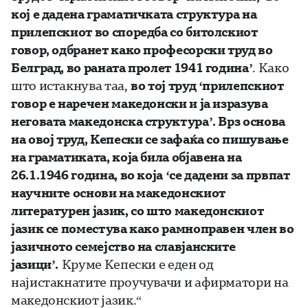
кој е дадена граматичката структура на
прилепскиот во споредба со битолскиот
говор, одбранет како професорски труд во
Белград, во раната пролет 1941 година’
. Како
што истакнува таа,
во тој труд ‘прилепскиот
говор е наречен македонски и ја изразува
неговата македонска структура’. Врз основа
на овој труд, Кепески се зафаќа со пишување
на граматиката, која била објавена на
26.1.1946 година, во која ‘се дадени за првпат
научните основи на македонскиот
литературен јазик, со што македонскиот
јазик се поместува како рамноправен член во
јазичното семејство на славјанските
јазици’.
Круме Кепески е еден од
најистакнатите проучувачи и афирматори на
македонскиот јазик.“