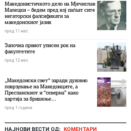
Македонистичкото дело на Мјечислав
Малецки – бедем пред кој паѓаат сите
негаторски фалсификати за
македонскиот јазик
пред 11 мес.
Започна првиот уписен рок на
факултетите
пред 12 мес.
„Македонски свет“ заради духовно
поврзување на Македонците, а
Преспанскиот и “северна” како
хартија за бришење…
пред 1 година
НАЈНОВИ ВЕСТИ ОД:
КОМЕНТАРИ