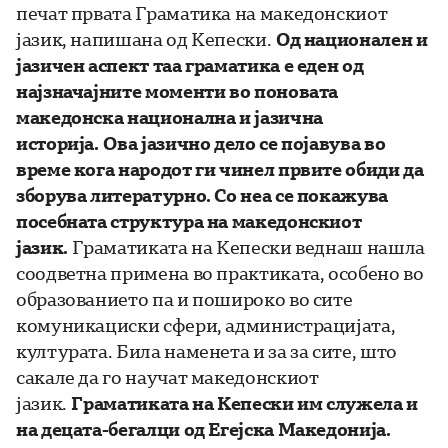
печат првата Граматика на македонскиот
јазик, напишана од Кепески.
Од национален и
јазичен аспект таа граматика е еден од
најзначајните моменти во поновата
македонска национална и јазична
историја. Ова јазично дело се појавува во
време кога народот ги чинел првите обиди да
зборува литературно. Со неа се покажува
посебната структура на македонскиот
јазик.
Граматиката на Кепески веднаш нашла
соодветна примена во практиката, особено во
образованието па и пошироко во сите
комуникациски сфери, администрацијата,
културата. Била наменета и за за сите, што
сакале да го научат македонскиот
јазик.
Граматиката на Кепески им служела и
на децата-бегалци од Егејска Македонија.