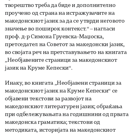
творештво треба да биде и дополнително
проучено од страна на истражувачите на
македонскиот јазик за да се утврди неговото
значење во поширок контекст.“ – нагласи
проф. д-р Симона Груевска-Маџоска,
претседател на Советот за македонски јазик,
во својата реч на претставувањето на книгата
„Необјавените страници за македонскиот
јазик на Круме Кепески“.
Инаку, во книгата „Необјавени страници за
македонскиот јазик на Круме Кепески“ се
објавени текстови за развојот на
македонскиот литературен јазик; обраќања
при одбележувањата на годишнини од првата
македонска граматика; текстови од
методиката, историјата на македонскиот