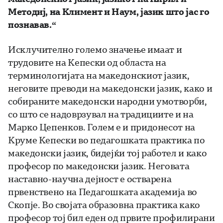
Методиј, на Климент и Наум, јазик што јас го
познавав.“
Исклучително големо значење имаат и
трудовите на Кепески од областа на
терминологијата на македонскиот јазик,
неговите преводи на македонски јазик, како и
собираните македонски народни умотворби,
со што се надоврзувал на традициите и на
Марко Цепенков. Голем е и придонесот на
Круме Кепески во педагошката практика по
македонски јазик, бидејќи тој работел и како
професор по македонски јазик. Неговата
наставно-научна дејност е остварена
првенствено на Педагошката академија во
Скопје. Во својата образовна практика како
професор тој бил еден од првите профилирани