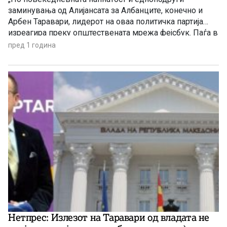
заминувања од Алијансата за Албанците, конечно и
Арбен Таравари, лидерот на оваа политичка партија
изреагира преку општествената мрежа фејсбук. Паѓа в
очи не само емотивниот тон во неговата објава преку
пред 1 година
фејсбук, туку и неговата неможност да изнесе
подлабока политичка анализа на ситуацијата: наместо
да го стори ова, тој одбра симболичен […]
Нетпрес: Излезот на Таравари од владата не