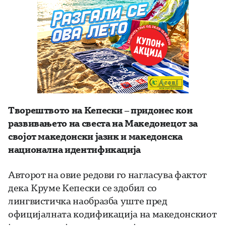
Творештвото на Кепески – придонес кон
развивањето на свеста на Македонецот за
својот македонски јазик и македонска
национална идентификација
Авторот на овие редови го нагласува фактот
дека Круме Кепески се здобил со
лингвистичка наобразба уште пред
официјалната кодификација на македонскиот