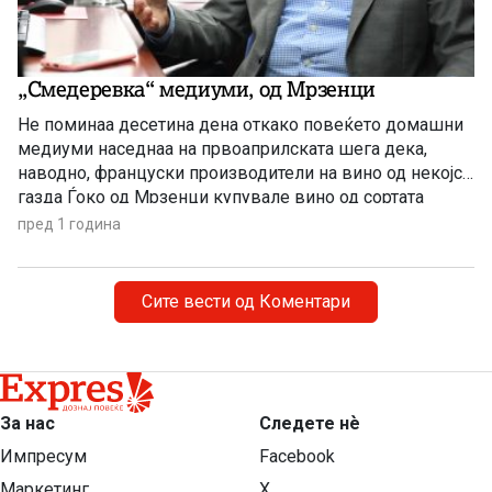
„Смедеревка“ медиуми, од Мрзенци
Не поминаа десетина дена откако повеќето домашни
медиуми наседнаа на првоаприлската шега дека,
наводно, француски производители на вино од некојси
газда Ѓоко од Мрзенци купувале вино од сортата
„Смедеревка“, на што на францускиот пазар го
пред 1 година
продавале по 100 пати повисока цена. Фантастична
маржа од 10.000%! Никој не ја беше проверил веста
што ја објави српскиот […]
Сите вести од Коментари
За нас
Следете нѐ
Импресум
Facebook
Маркетинг
X