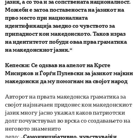
јазик, а со тоа и за сопствената националност.
Можеби е затоа поставеноста на јазикот на
прво место при националната
идентификација заедно со чувството за
припадност кон македонското. Таков израз
на идентитетот побуди оваа прва граматика
на македонскиот јазик.“
Кепески: Се одѕвав на апелот на Крсте
Мисирков и Ѓорѓи Пулевски за јазикот мајкин
македонски
да му помогнам на својот народ
Авторот на првата македонска граматика за
својот најзначаен придонес кон македонскиот
јазик многу јасно укажал каков патриотски
долг почувствувал во врска со создавањето на
неговото знаменито
дело:
„Самоиницијативно, чувствувајќи