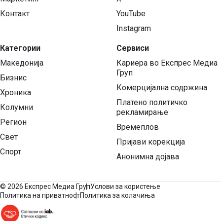
Контакт
YouTube
Instagram
Категории
Сервиси
Македонија
Кариера во Експрес Медиа
Груп
Бизнис
Комерцијална содржина
Хроника
Платено политичко
Колумни
рекламирање
Регион
Времеплов
Свет
Пријави корекција
Спорт
Анонимна дојава
©
2026 Експрес Медиа Груп
Услови за користење
Политика на приватност
Политика за колачиња