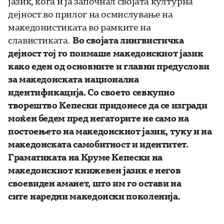
јазик, кога и ја започнал својата културна
дејност во прилог на осмислување на
македонистиката во рамките на
славистиката.
Во својата лингвистичка
дејност тој го поимаше македонскиот јазик
како еден од основните и главни предуслови
за македонската национална
идентификација. Со своето севкупно
творештво Кепески придонесе да се изгради
моќен бедем пред негаторите не само на
постоењето на македонскиот јазик, туку и на
македонската самобитност и идентитет.
Граматиката на Круме Кепески на
македонскиот книжевен јазик е негов
своевиден аманет, што им го остави на
сите наредни македонски поколенија.