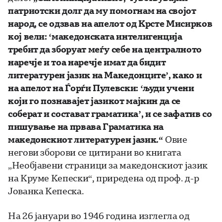
патриотски долг да му помогнам на својот
народ, се одзвав на апелот од Крсте Мисирков
кој вели: ‘македонската интелигенција
требит да зборуат меѓу себе на централното
наречје и тоа наречје имат да бидит
литературен јазик на Македонците’, како и
на апелот на Ѓорѓи Пулевски: ‘људи учени
који го познавајет јазикот мајкин да се
соберат и состават граматика’, и се зафатив со
пишување на првава Граматика на
македонскиот литературен јазик.“
Овие
негови зборови се цитирани во книгата
„Необјавени страници за македонскиот јазик
на Круме Кепески“, приредена од проф. д-р
Јованка Кепеска.
На 26 јануари во 1946 година изглегла од