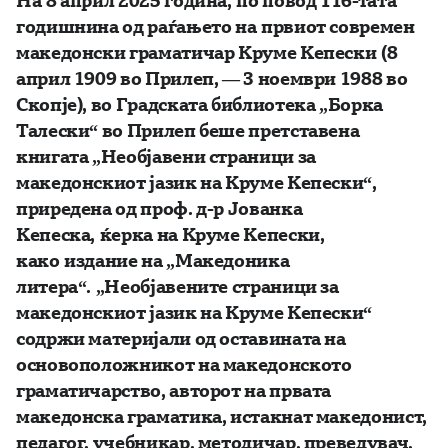
годишнина од раѓањето на првиот современ
македонски граматичар Круме Кепески (8
април 1909 во Прилеп, — 3 ноември 1988 во
Скопје), во Градската библиотека „Борка
Талески“ во Прилеп беше претставена
книгата „Необјавени страници за
македонскиот јазик на Круме Кепески“,
приредена од проф. д-р Јованка
Кепеска, ќерка на Круме Кепески,
како издание на „Македоника
литера“. „Необјавените страници за
македонскиот јазик на Круме Кепески“
содржи материјали од оставината на
основоположникот на македонското
граматичарство, авторот на првата
македонска граматика, истакнат македонист,
педагог, учебникар, методичар, преведувач,