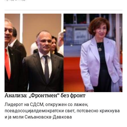
Анализа: „Фронтмен“ без фронт
Лидерот на СДСМ, опкружен со лажен,
псевдосоцијалдемократски свет, потсвесно крикнува
и ја моли Сиљановска-Давкова