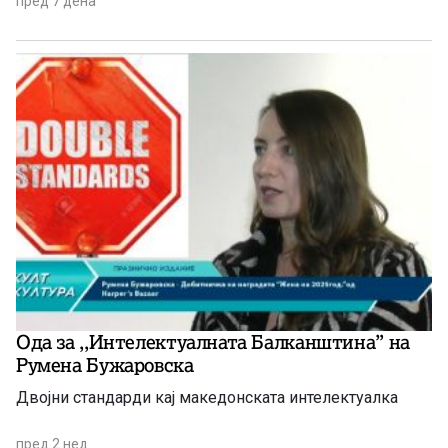
пред 7 дена
Ода за ,,Интелектуалната Балканштина” на
Румена Бужаровска
Двојни стандарди кај македонската интелектуалка
пред 2 нед.