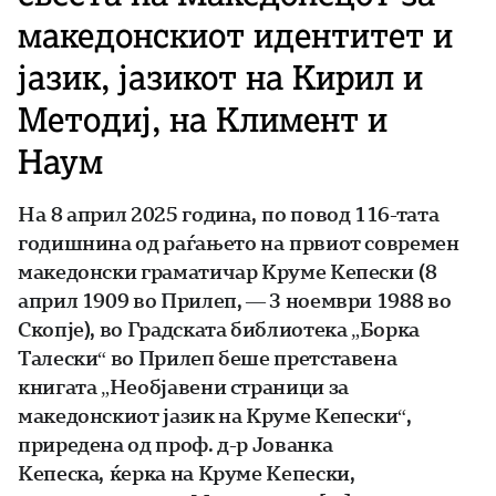
македонскиот идентитет и
јазик, јазикот на Кирил и
Методиј, на Климент и
Наум
На 8 април 2025 година, по повод 116-тата
годишнина од раѓањето на првиот современ
македонски граматичар Круме Кепески (8
април 1909 во Прилеп, — 3 ноември 1988 во
Скопје), во Градската библиотека „Борка
Талески“ во Прилеп беше претставена
книгата „Необјавени страници за
македонскиот јазик на Круме Кепески“,
приредена од проф. д-р Јованка
Кепеска, ќерка на Круме Кепески,