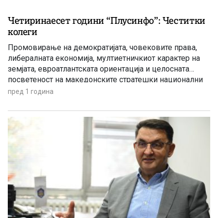
Четиринаесет години “Плусинфо”: Честитки
колеги
Промовирање на демократијата, човековите права,
либералната економија, мултиетничкиот карактер на
земјата, евроатлантската ориентација и целосната
посветеност на македонските стратешки национални
интереси беа и остануваат основи на уредувачката
пред 1 година
политика на порталот „Плусинфо“ во овие 14 години по
365 дена и во десетици и десетици информации,
анализи, коментари, интервјуа…биле задача и цел на
екипата предводена од основачот […]