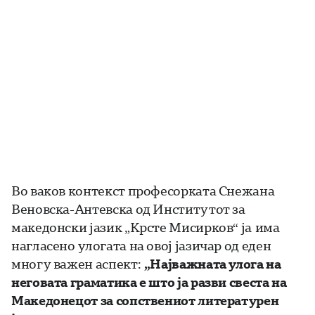
Во ваков контекст професорката Снежана
Веновска-Антевска од Институтот за
македонски јазик „Крсте Мисирков“ ја има
нагласено улогата на овој јазичар од еден
многу важен аспект:
„Најважната улога на
неговата граматика е што ја разви свеста на
Македонецот за сопствениот литературен