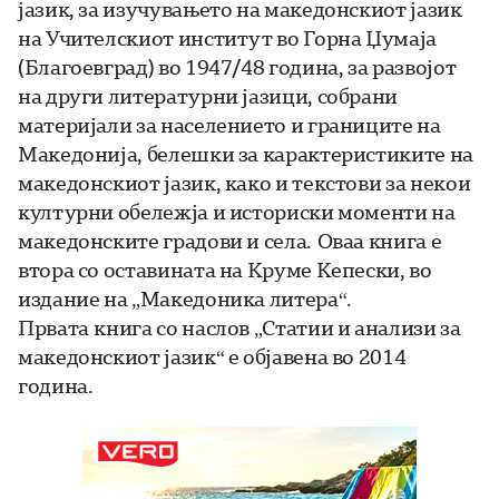
јазик, за изучувањето на македонскиот јазик
на Учителскиот институт во Горна Џумаја
(Благоевград) во 1947/48 година, за развојот
на други литературни јазици, собрани
материјали за населението и границите на
Македонија, белешки за карактеристиките на
македонскиот јазик, како и текстови за некои
културни обележја и историски моменти на
македонските градови и села. Оваа книга е
втора со оставината на Круме Кепески, во
издание на „Македоника литера“.
Првата книга со наслов „Статии и анализи за
македонскиот јазик“ е објавена во 2014
година.