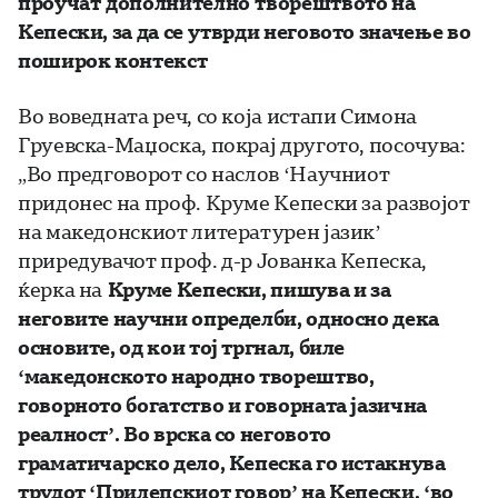
проучат дополнително
творештвото на
Кепески, за да се утврди неговото значење во
поширок контекст
Во воведната реч, со која истапи Симона
Груевска-Маџоска, покрај другото, посочува:
„Во предговорот со наслов ‘Научниот
придонес на проф. Круме Кепески за развојот
на македонскиот литературен јазик’
приредувачот проф. д-р Јованка Кепеска,
ќерка на
Круме Кепески, пишува и за
неговите научни определби, односно дека
основите, од кои тој тргнал, биле
‘македонското народно творештво,
говорното богатство и говорната јазична
реалност’. Во врска со неговото
граматичарско дело, Кепеска го истакнува
трудот ‘Прилепскиот говор’ на Кепески, ‘во