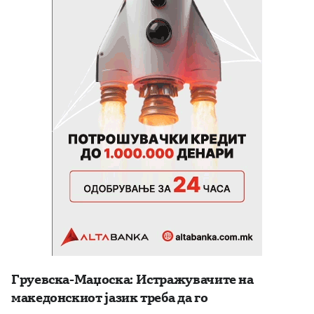
Груевска-Маџоска: Истражувачите на
македонскиот јазик треба да го