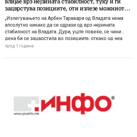
влијае врз нејзината стабилност, туку ѝ ги
зацврстува позициите, оти излезе можниот
дестабилизатор!
„Излегувањето на Арбен Таравари од Владата нема
апсолутно никако да се одрази од врз нејзината
стабилност на Владата. Дури, уште повеќе, се чини
дека би се зацврстила во позициите, откако од неа
истапува можниот дестабилизирачки чинител!“ –
пред 1 година
оценува информативната агенција Нетпрес во својата
анализа со наслов „Пребегот на Таравари не допира до
стабилноста на Владата“. „Нетпрес“ пишува: […]