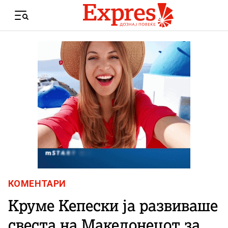
Skip to content
Menu
КОМЕНТАРИ
Круме Кепески ја развиваше
свеста на Македонецот за