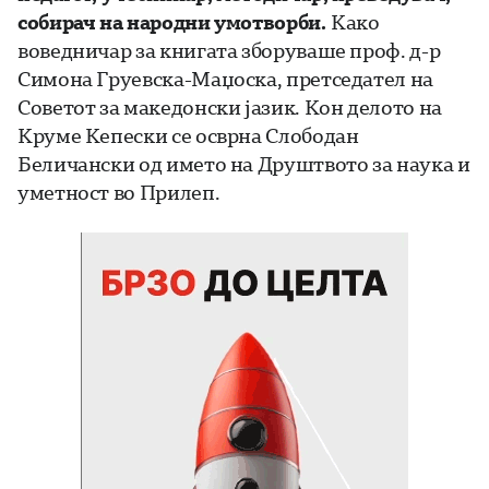
собирач на народни умотворби.
Како
воведничар за книгата зборуваше проф. д-р
Симона Груевска-Маџоска, претседател на
Советот за македонски јазик. Кон делото на
Круме Кепески се осврна Слободан
Беличански од името на Друштвото за наука и
уметност во Прилеп.