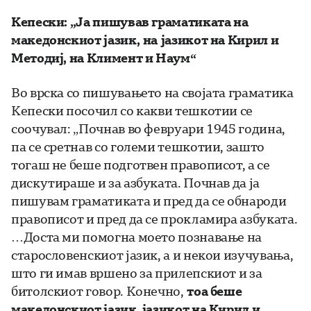
Кепески: „Ја пишував граматиката на
македонскиот јазик,
на
јазикот на Кирил и
Методиј, на Климент и Наум“
Во врска со пишувањето на својата граматика
Кепески посочил со какви тешкотии се
соочувал: „Почнав во февруари 1945 година,
па се сретнав со големи тешкотии, зашто
тогаш не беше подготвен правописот, а се
дискутираше и за азбуката. Почнав да ја
пишувам граматиката и пред да се обнароди
правописот и пред да се прокламира азбуката.
…Доста ми помогна моето познавање на
старословенскиот јазик, а и некои изучувања,
што ги имав вршено за прилепскиот и за
битолскиот говор. Конечно,
тоа беше
македонскиот јазик, јазикот на Кирил и