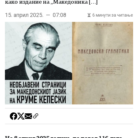
како издание на „Македоника […]
15. април 2025. — 07:08
6 минути за читање
На 8 април 2025 година, по повод 116-тата