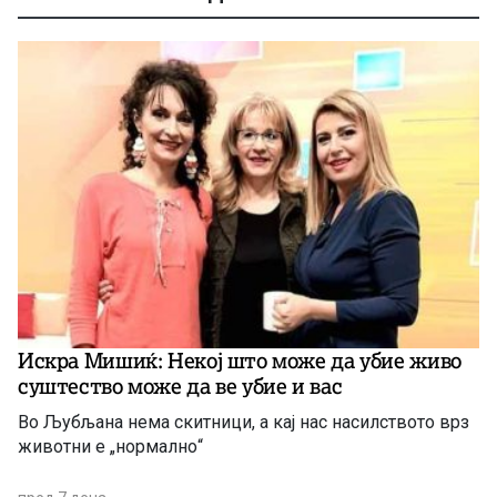
Искра Мишиќ: Некој што може да убие живо
суштество може да ве убие и вас
Во Љубљана нема скитници, а кај нас насилството врз
животни е „нормално“