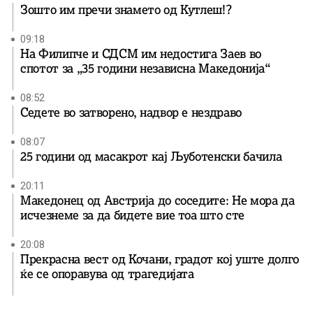
Зошто им пречи знамето од Кутлеш!?
09:18
На Филипче и СДСМ им недостига Заев во
спотот за „35 години независна Македонија“
08:52
Седете во затворено, надвор е нездраво
08:07
25 години од масакрот кај Љуботенски бачила
20:11
Македонец од Австрија до соседите: Не мора да
исчезнеме за да бидете вие ​​тоа што сте
20:08
Прекрасна вест од Кочани, градот кој уште долго
ќе се опоравува од трагедијата