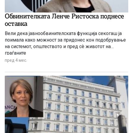
Обвинителката Ленче Ристоска поднесе
оставка
Вели дека јавнообвинителската функција секогаш ја
поимала како можност за придонес кон подобрување
на системот, општеството и пред сè животот на
граѓаните
пред 4 мес.