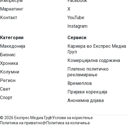
Импресум
Facebook
Маркетинг
X
Контакт
YouTube
Instagram
Категории
Сервиси
Македонија
Кариера во Експрес Медиа
Груп
Бизнис
Комерцијална содржина
Хроника
Платено политичко
Колумни
рекламирање
Регион
Времеплов
Свет
Пријави корекција
Спорт
Анонимна дојава
©
2026 Експрес Медиа Груп
Услови за користење
Политика на приватност
Политика за колачиња