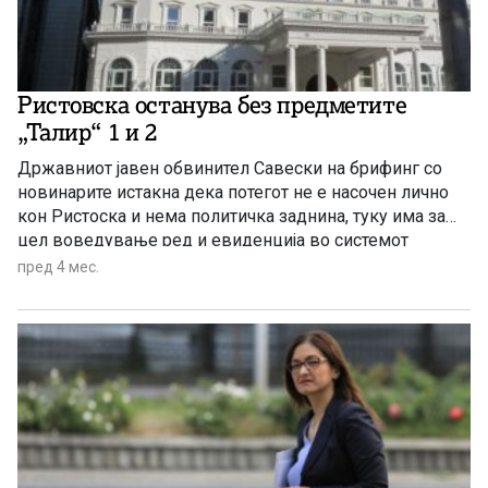
Ристовска останува без предметите
„Талир“ 1 и 2
Државниот јавен обвинител Савески на брифинг со
новинарите истакна дека потегот не е насочен лично
кон Ристоска и нема политичка заднина, туку има за
цел воведување ред и евиденција во системот
пред 4 мес.