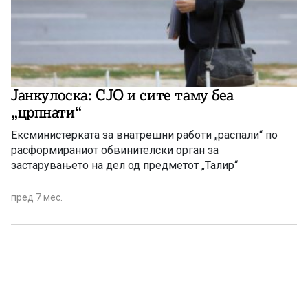
Јанкулоска: СЈО и сите таму беа
„црпнати“
Ексминистерката за внатрешни работи „распали“ по
расформираниот обвинителски орган за
застарувањето на дел од предметот „Талир“
пред 7 мес.