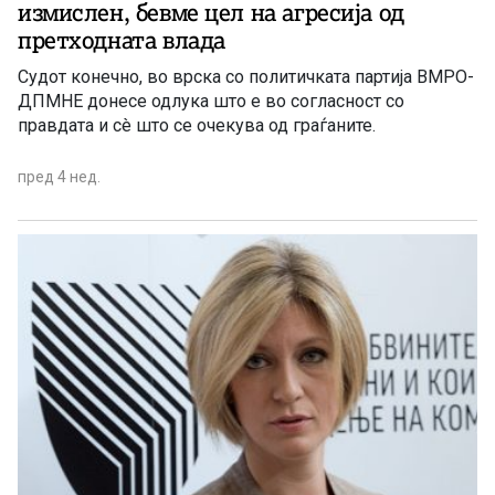
измислен, бевме цел на агресија од
претходната влада
Судот конечно, во врска со политичката партија ВМРО-
ДПМНЕ донесе одлука што е во согласност со
правдата и сè што се очекува од граѓаните.
пред 4 нед.