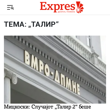
Skip to content
Menu
ТЕМА: „ТАЛИР“
Мицкоски: Случајот „Талир 2“ беше