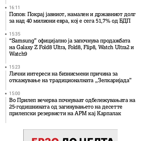
16:11
Попов: Покрај јавниот, намален и државниот долг
за над 40 милиони евра, кој e сега 51,7% од БДП
15:35
“Samsung” официјално ја започнува продажбата
на Galaxy Z Fold8 Ultra, Fold8, Flip8, Watch Ultra2 и
Watch9
15:23
Лични интереси на бизнисмени причина за
откажување на традиционалната ,,Зелкаријада”
15:00
Во Прилеп вечерва почнуваат одбележувањата на
25-годишнината од загинувањето на десетте
прилепски резервисти на АРМ кај Карпалак