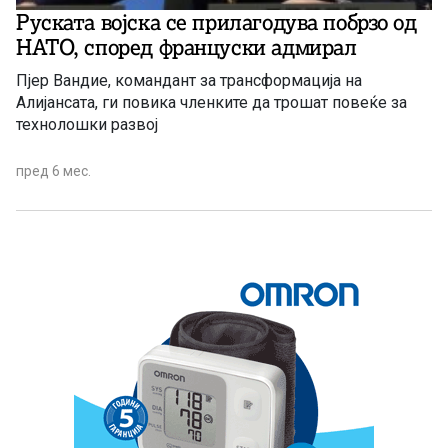
Руската војска се прилагодува побрзо од
НАТО, според француски адмирал
Пјер Вандие, командант за трансформација на
Алијансата, ги повика членките да трошат повеќе за
технолошки развој
пред 6 мес.