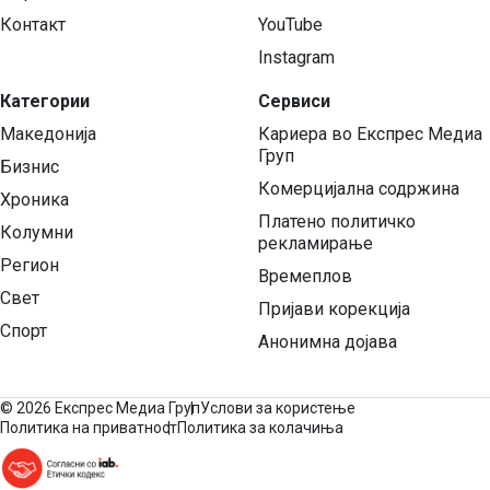
Контакт
YouTube
Instagram
Категории
Сервиси
Македонија
Кариера во Експрес Медиа
Груп
Бизнис
Комерцијална содржина
Хроника
Платено политичко
Колумни
рекламирање
Регион
Времеплов
Свет
Пријави корекција
Спорт
Анонимна дојава
©
2026 Експрес Медиа Груп
Услови за користење
Политика на приватност
Политика за колачиња