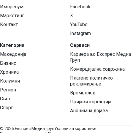
Импресум
Facebook
Маркетинг
X
Контакт
YouTube
Instagram
Категории
Сервиси
Македонија
Кариера во Експрес Медиа
Груп
Бизнис
Комерцијална содржина
Хроника
Платено политичко
Колумни
рекламирање
Регион
Времеплов
Свет
Пријави корекција
Спорт
Анонимна дојава
©
2026 Експрес Медиа Груп
Услови за користење