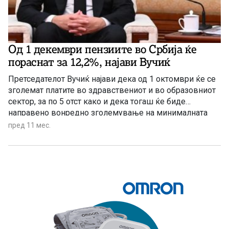
Од 1 декември пензиите во Србија ќе
пораснат за 12,2%, најави Вучиќ
Претседателот Вучиќ најави дека од 1 октомври ќе се
зголемат платите во здравствениот и во образовниот
сектор, за по 5 отст како и дека тогаш ќе биде
направено вонредно зголемување на минималната
заработувачка од 9,4 отсто.
пред 11 мес.