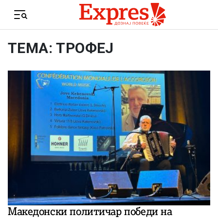
Skip to content
Menu
ТЕМА: ТРОФЕЈ
Македонски политичар победи на