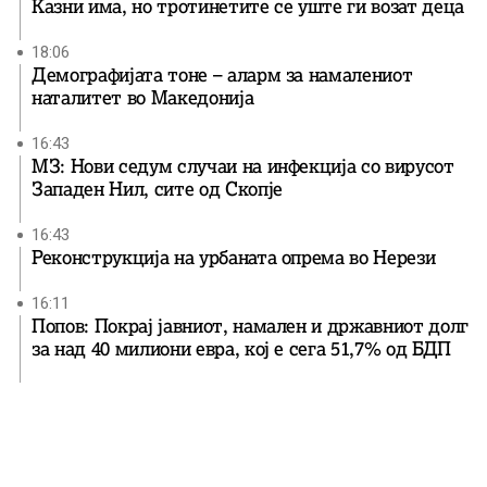
Казни има, но тротинетите се уште ги возат деца
18:06
Демографијата тоне – аларм за намалениот
наталитет во Македонија
16:43
МЗ: Нови седум случаи на инфекција со вирусот
Западен Нил, сите од Скопје
16:43
Реконструкција на урбаната опрема во Нерези
16:11
Попов: Покрај јавниот, намален и државниот долг
за над 40 милиони евра, кој e сега 51,7% од БДП