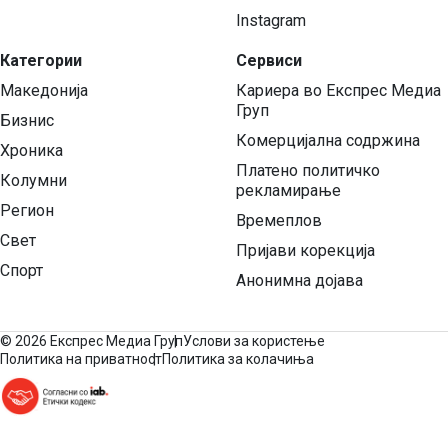
Instagram
Категории
Сервиси
Македонија
Кариера во Експрес Медиа
Груп
Бизнис
Комерцијална содржина
Хроника
Платено политичко
Колумни
рекламирање
Регион
Времеплов
Свет
Пријави корекција
Спорт
Анонимна дојава
©
2026 Експрес Медиа Груп
Услови за користење
Политика на приватност
Политика за колачиња