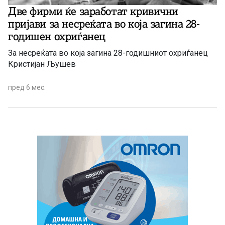
Две фирми ќе заработат кривични
пријави за несреќата во која загина 28-
годишен охриѓанец
За несреќата во која загина 28-годишниот охриѓанец
Кристијан Љушев
пред 6 мес.