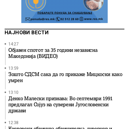
НАЈНОВИ ВЕСТИ
14:27
Објавен спотот за 35 години независна
Македонија (ВИДЕО)
13:59
Зошто СДСМ сака да го прикаже Мицкоски како
умрен
13:10
Денко Малески признава: Во септември 1991
предлагал Сојуз на суверени Југословенски
држави
12:38
Костовски обвинува обвинителка, гувернер и