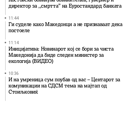
директор за ,,смртта” на Еуростандард банката
11:44
Ги суделе како Македонци а не признаваат дека
постоеле
11:14
Иницијатива: Новинарот кој се бори за чиста
Македонија да биде следен министер за
екологија (ВИДЕО)
10:36
И на умреница сум поубав од вас – Центарот за
комуникации на СДСМ тема на мајтап од
Стоиљковиќ