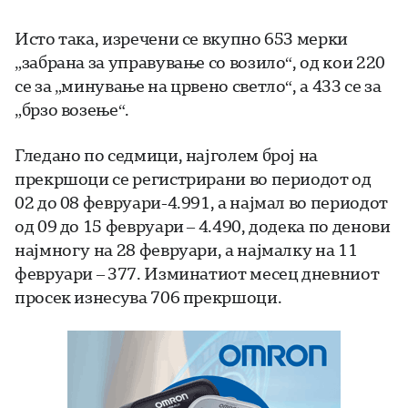
Исто така, изречени се вкупно 653 мерки
„забрана за управување со возило“, од кои 220
се за „минување на црвено светло“, а 433 се за
„брзо возење“.
Гледано по седмици, најголем број на
прекршоци се регистрирани во периодот од
02 до 08 февруари-4.991, а најмал во периодот
од 09 до 15 февруари – 4.490, додека по денови
најмногу на 28 февруари, а најмалку на 11
февруари – 377. Изминатиот месец дневниот
просек изнесува 706 прекршоци.