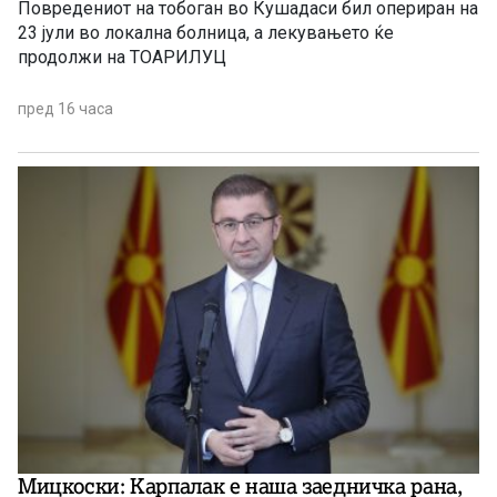
Повредениот на тобоган во Кушадаси бил опериран на
23 јули во локална болница, а лекувањето ќе
продолжи на ТОАРИЛУЦ
пред 16 часа
Мицкоски: Карпалак е наша заедничка рана,