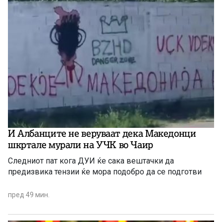
И Албанците не веруваат дека Македонци
шкртале мурали на УЧК во Чаир
Следниот пат кога ДУИ ќе сака вештачки да
предизвика тензии ќе мора подобро да се подготви
пред 49 мин.