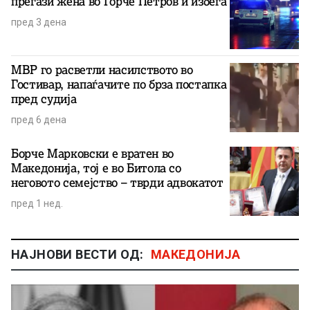
прегази жена во Ѓорче Петров и избега
пред 3 дена
МВР го расветли насилството во
Гостивар, напаѓачите по брза постапка
пред судија
пред 6 дена
Борче Марковски е вратен во
Македонија, тој е во Битола со
неговото семејство – тврди адвокатот
пред 1 нед.
НАЈНОВИ ВЕСТИ ОД:
МАКЕДОНИЈА