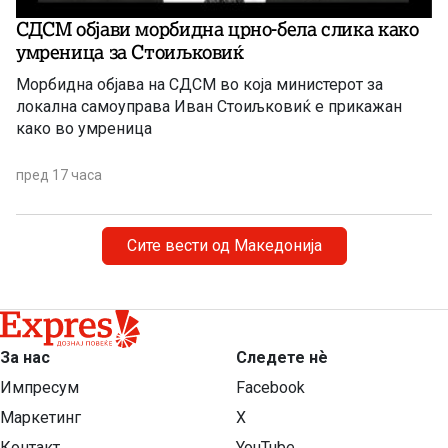
СДСМ објави морбидна црно-бела слика како
умреница за Стоиљковиќ
Морбидна објава на СДСМ во која министерот за
локална самоуправа Иван Стоиљковиќ е прикажан
како во умреница
пред 17 часа
Сите вести од Македонија
За нас
Следете нѐ
Импресум
Facebook
Маркетинг
X
Контакт
YouTube