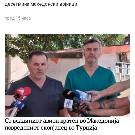
десетмина македонски војници
пред 15 часа
Со владиниот авион вратен во Македонија
повредениот скопјанец во Турција