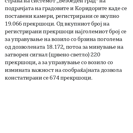
страна на системот „Безбеден град“ на
подрачјата на градовите и Коридорите каде се
поставени камери, регистрирани се вкупно
19.066 прекршоци. Од вкупниот број на
регистрирани прекршоци најголемиот број се
за управување на возило со брзина поголема
од дозволената 18.172, потоа за минување на
затворен сигнал (црвено светло) 220
прекршоци, а за управување со возило со
измината важност на сообраќајната дозвола
констатирани се 674 прекршоци.