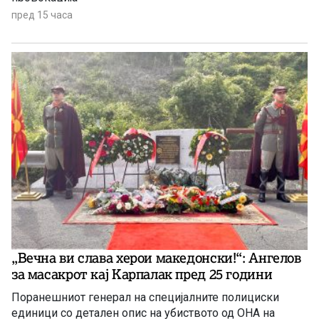
пред 15 часа
„Вечна ви слава херои македонски!“: Ангелов
за масакрот кај Карпалак пред 25 години
Поранешниот генерал на специјалните полициски
единици со детален опис на убиството од ОНА на