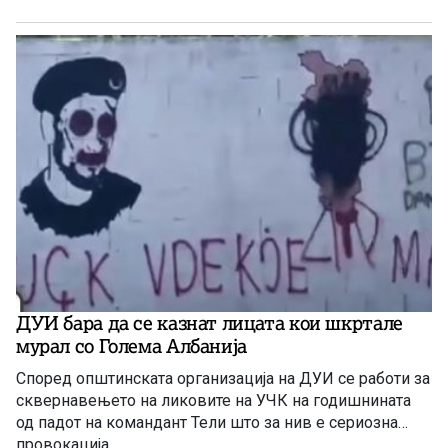
ДУИ бара да се казнат лицата кои шкртале
мурал со Голема Албанија
Според општинската организација на ДУИ се работи за
сквернавењето на ликовите на УЧК на годишнината
од падот на командант Тели што за нив е сериозна
провокација