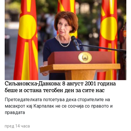
Сиљановска-Давкова: 8 август 2001 година
беше и остана тегобен ден за сите нас
Претседателката потсетува дека сторителите на
масакрот кај Карпалак не се соочија со правото и
правдата
пред 14 часа