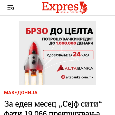
Skip to content
Menu
МАКЕДОНИЈА
За еден месец „Сејф сити“
фати 19.066 прекршувања,