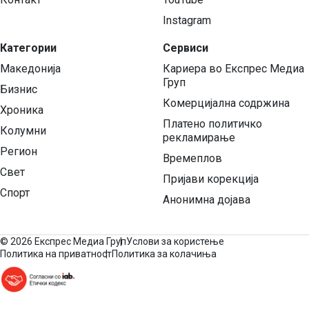
Instagram
Категории
Сервиси
Македонија
Кариера во Експрес Медиа
Груп
Бизнис
Комерцијална содржина
Хроника
Платено политичко
Колумни
рекламирање
Регион
Времеплов
Свет
Пријави корекција
Спорт
Анонимна дојава
©
2026 Експрес Медиа Груп
Услови за користење
Политика на приватност
Политика за колачиња