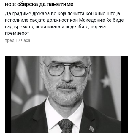
но и обврска да паметиме
Да градиме држава во која почитта кон оние што ја
исполниле својата должност кон Македонија ќе биде
над времето, политиката и поделбите, порача
премиерот
пред 17 часа