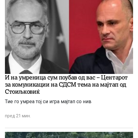
И на умреница сум поубав од вас – Центарот
за комуникации на СДСМ тема на мајтап од
Стоиљковиќ
Тие го умреа тој си игра мајтап со нив
пред 21 мин.