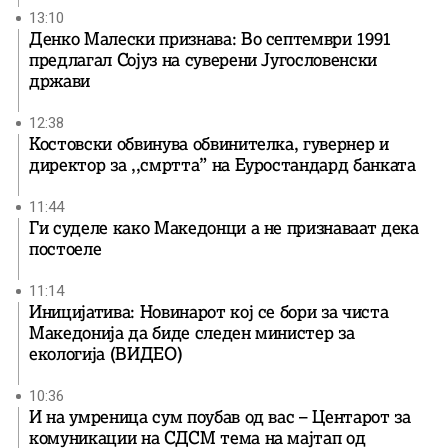
13:10
Денко Малески признава: Во септември 1991
предлагал Сојуз на суверени Југословенски
држави
12:38
Костовски обвинува обвинителка, гувернер и
директор за ,,смртта” на Еуростандард банката
11:44
Ги суделе како Македонци а не признаваат дека
постоеле
11:14
Иницијатива: Новинарот кој се бори за чиста
Македонија да биде следен министер за
екологија (ВИДЕО)
10:36
И на умреница сум поубав од вас – Центарот за
комуникации на СДСМ тема на мајтап од