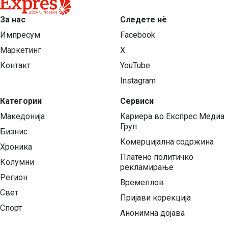
За нас
Следете нѐ
Импресум
Facebook
Маркетинг
X
Контакт
YouTube
Instagram
Категории
Сервиси
Македонија
Кариера во Експрес Медиа
Груп
Бизнис
Комерцијална содржина
Хроника
Платено политичко
Колумни
рекламирање
Регион
Времеплов
Свет
Пријави корекција
Спорт
Анонимна дојава