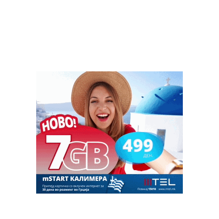
министерот за внатрешни работи Панче Тошковски да
поднесе оставка, поради трагедијата во Карпош.