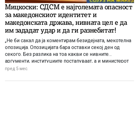
Мицкоски: СДСМ е најголемата опасност
за македонскиот идентитет и
македонската држава, нивната цел е да
им зададат удар и да ги разнебитат!
„Не би сакал да ја коментирам безидејната, мекотелна
опозиција. Опозицијата бара оставки секој ден од
секого. Без разлика на тоа какви се нивните
аргументи, институциите постапуваат, а и министерот
Тошковски на прес-конференција направи јасна
пред 5 мес.
ретроспектива за тоа што и како се случувало. СДСМ е
најголемата опасност врз македонскиот идентитет и
македонската држава и ги замолувам граѓаните со
резерва да ги прифаќаат сите лажни конструкции и
соопштенија, кои доаѓаат од Бихаќка. бидејќи тие
имаат само една цел: да го разнебитат македонското
ткиво и да му зададат удар врз македонскиот
идентитет.“ – нагласи премиерот на Република
Македонија Христијан Мицкоски во одговор на
новинарско прашање за барањето на СДСМ