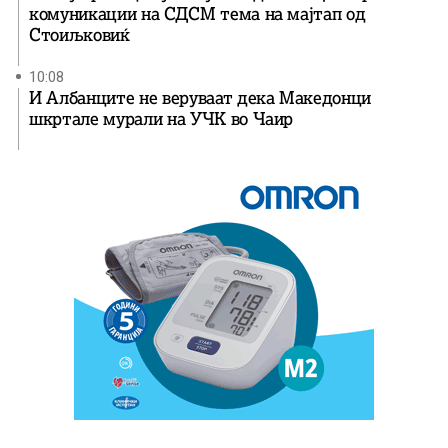
комуникации на СДСМ тема на мајтап од
Стоиљковиќ
10:08
И Албанците не веруваат дека Македонци
шкртале мурали на УЧК во Чаир