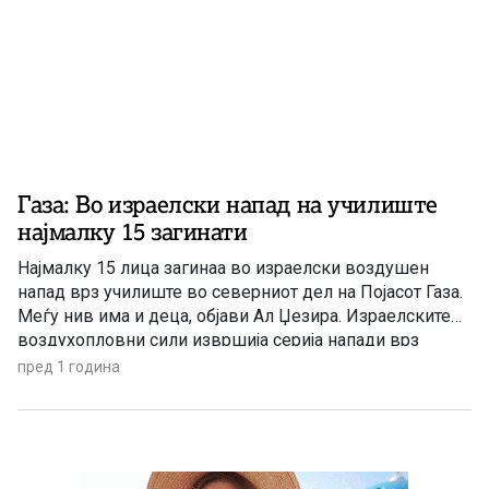
Газа: Во израелски напад на училиште
најмалку 15 загинати
Најмалку 15 лица загинаа во израелски воздушен
напад врз училиште во северниот дел на Појасот Газа.
Меѓу нив има и деца, објави Ал Џезира. Израелските
воздухопловни сили извршија серија напади врз
зградата на женското училиште во Џабалија, во
пред 1 година
северниот дел од палестинската енклава. Во
последните 24 часа, најмалку 40 Палестинци се убиени,
а над 80 […]