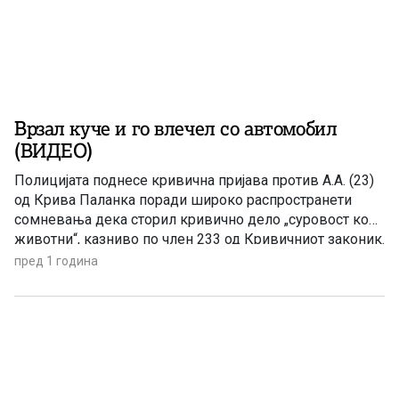
Врзал куче и го влечел со автомобил
(ВИДЕО)
Полицијата поднесе кривична пријава против А.А. (23)
од Крива Паланка поради широко распространети
сомневања дека сторил кривично дело „суровост кон
животни“, казниво по член 233 од Кривичниот законик.
Според полицијата, било пријавено дека на
пред 1 година
социјалните мрежи е објавено видео на кое се гледа
како во Крива Паланка куче е врзано за возило во
движење и […]