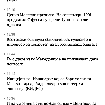
13:10
Денко Малески признава: Во септември 1991
предлагал Сојуз на суверени Југословенски
држави
12:38
Костовски обвинува обвинителка, гувернер и
директор за ,,смртта” на Еуростандард банката
11:44
Ги суделе како Македонци а не признаваат дека
постоеле
11:14
Иницијатива: Новинарот кој се бори за чиста
Македонија да биде следен министер за
екологија (ВИДЕО)
10:36
И на умреница сум поубав од вас – Центарот за