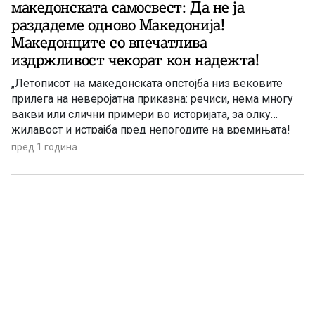
македонската самосвест: Да не ја
раздадеме одново Македонија!
Македонците со впечатлива
издржливост чекорат кон надежта!
„Летописот на македонската опстојба низ вековите
прилега на неверојатна приказна: речиси, нема многу
вакви или слични примери во историјата, за олку
жилавост и истрајба пред непогодите на времињата!
Иако благонаклонетоста на судбата најчесто ги
пред 1 година
разминувала, Македонците во својата Виа Долороса
(Патот на солзите и маките) врашки упорито чекореле
кон хоризонтите на надежта. Македонците успеале
конечно да се доближат до големата цел да се опстои
низ премрежјата на долгата и исцрпувачка борба,
проследена од востанија и од порази, од пркоси и
поревања. Суровата школа на егзистенцијата ги
научила Македонците на впечатлива издржливост.
Македонија е вековита и непореклива.“ – вака
беседеше Гане Тодоровски, еден од великаните на