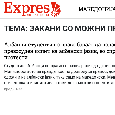
Skip to content
МАКЕДОНИЈ
ТЕМА: ЗАКАНИ СО МОЖНИ П
Албанци-студенти по право бараат да пола
правосуден испит на албански јазик, во сп
протести
Студентите, Албанци по право се разочарани од одговоро
Министерството за правда, кое не дозволува правосудск
одржи и на албански јазик, туку само на македонски. Ме
студентската иницијатива најави дека можни протести, д
биде сменета.
пред 6 мес.