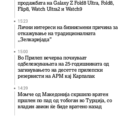
продажбата на Galaxy Z Fold8 Ultra, Fold8,
Flip8, Watch Ultra2 и Watch9
15:23
Лични интереси на бизнисмени причина за
откажување на традиционалната
,,Зелкаријада”
15:00
Во Прилеп вечерва почнуваат
одбележувањата на 25-годишнината од
загинувањето на десетте прилепски
резервисти на АРМ кај Карпалак
14:39
Момче од Македонија скршило вратен
пршлен по пад од тобоган во Турција, со
владин авион ќе биде вратенo назад