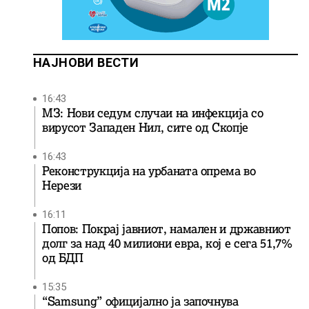
НАЈНОВИ ВЕСТИ
16:43
МЗ: Нови седум случаи на инфекција со
вирусот Западен Нил, сите од Скопје
16:43
Реконструкција на урбаната опрема во
Нерези
16:11
Попов: Покрај јавниот, намален и државниот
долг за над 40 милиони евра, кој e сега 51,7%
од БДП
15:35
“Samsung” официјално ја започнува