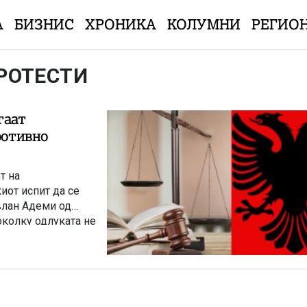
А
БИЗНИС
ХРОНИКА
КОЛУМНИ
РЕГИО
РОТЕСТИ
гаат
ротивно
т на
иот испит да се
влан Адеми од
околку одлуката не